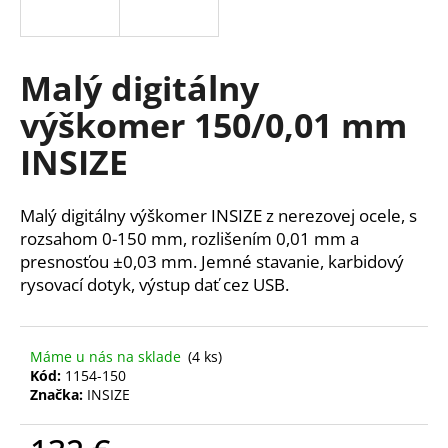
á
j
s
Malý digitálny
ť
výškomer 150/0,01 mm
?
INSIZE
Malý digitálny výškomer INSIZE z nerezovej ocele, s
HĽADAŤ
rozsahom 0-150 mm, rozlišením 0,01 mm a
presnosťou ±0,03 mm.
Jemné stavanie, karbidový
rysovací dotyk, výstup dať cez USB.
O
d
Máme u nás na sklade
(4 ks)
p
Kód:
1154-150
o
Značka:
INSIZE
r
ú