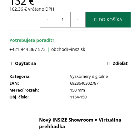
132 €
č
a
162,36 € vrátane DPH
m
Jednotková
DO KOŠÍKA
cena:
e
Potrebujete poradiť?
+421 944 367 573
obchod@insz.sk
Opýtať sa
Zdieľať
Kategória
:
Výškomery digitálne
EAN
:
6928640302787
Merací rozsah
:
150 mm
Obj. číslo
:
1154-150
Nový INSIZE Showroom » Virtuálna
prehliadka