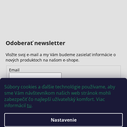
Odoberať newsletter
Vložte svoj e-mail a my Vám budeme zasielať informácie o
nových produktoch na našom e-shope.
Email
Vložením e-mailu súhlasíte s
podmienkami ochrany
Súbory cookies a ďalšie technológie používame, aby
osobných údajov
sme Vám návštevníkom našich web stránok mohli
zabezpečiť čo najlepší užívateľský komfort. Viac
PRIHLÁSIŤ SA
informácií
tu
.
Nastavenie
Vytvoril Shoptet