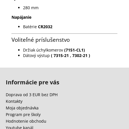
280 mm
Napájanie
Batérie
CR2032
Voliteľné príslušenstvo
Držiak úchylkomerov
(7151-CL1)
Dátový výstup
(
7315-21
,
7302-21
)
Z
á
Informácie pre vás
p
ä
Doprava od 3 EUR bez DPH
t
Kontakty
i
Moja objednávka
e
Program pre školy
Hodnotenie obchodu
Youtube kanál