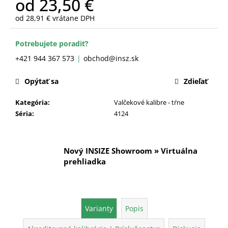
od
23,50 €
č
a
od
28,91 €
vrátane DPH
m
Jednotková
e
cena:
Potrebujete poradiť?
+421 944 367 573
obchod@insz.sk
Opýtať sa
Zdieľať
Kategória
:
Valčekové kalibre - tŕne
Séria
:
4124
Nový INSIZE Showroom » Virtuálna
prehliadka
Varianty
Popis