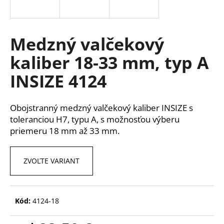
á
j
s
Medzný valčekový
ť
kaliber 18-33 mm, typ A
?
INSIZE 4124
Obojstranný medzný valčekový kaliber INSIZE s
HĽADAŤ
toleranciou H7, typu A, s možnosťou výberu
priemeru 18 mm až 33 mm.
O
ZVOĽTE VARIANT
d
p
o
Kód:
4124-18
r
ú