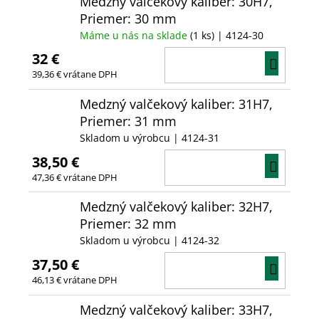
Medzný valčekový kaliber: 30H7,
Priemer: 30 mm
Máme u nás na sklade
(1 ks)
| 4124-30
32 €
DO
39,36 € vrátane DPH
KOŠÍ
Medzný valčekový kaliber: 31H7,
Priemer: 31 mm
Skladom u výrobcu
| 4124-31
38,50 €
DO
47,36 € vrátane DPH
KOŠÍ
Medzný valčekový kaliber: 32H7,
Priemer: 32 mm
Skladom u výrobcu
| 4124-32
37,50 €
DO
46,13 € vrátane DPH
KOŠÍ
Medzný valčekový kaliber: 33H7,