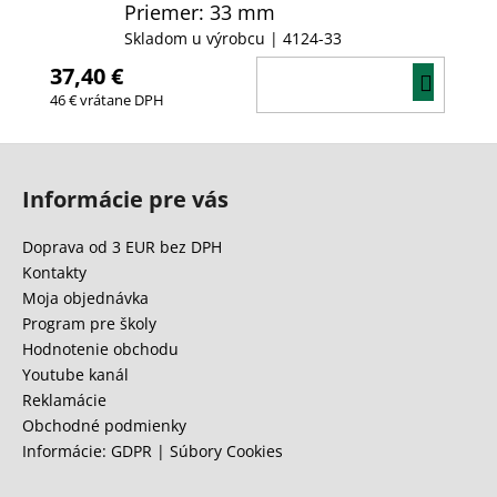
Priemer: 33 mm
Skladom u výrobcu
| 4124-33
37,40 €
DO
46 € vrátane DPH
KOŠÍ
Z
á
Informácie pre vás
p
ä
Doprava od 3 EUR bez DPH
t
Kontakty
i
Moja objednávka
e
Program pre školy
Hodnotenie obchodu
Youtube kanál
Reklamácie
Obchodné podmienky
Informácie: GDPR | Súbory Cookies