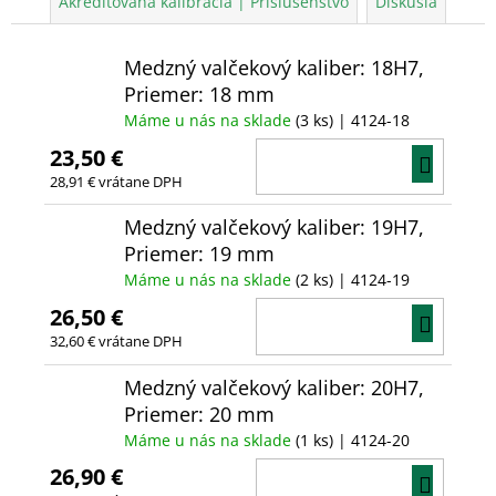
Akreditovaná kalibrácia | Príslušenstvo
Diskusia
Medzný valčekový kaliber: 18H7,
Priemer: 18 mm
Máme u nás na sklade
(3 ks)
| 4124-18
23,50 €
DO
28,91 € vrátane DPH
KOŠÍ
Medzný valčekový kaliber: 19H7,
Priemer: 19 mm
Máme u nás na sklade
(2 ks)
| 4124-19
26,50 €
DO
32,60 € vrátane DPH
KOŠÍ
Medzný valčekový kaliber: 20H7,
Priemer: 20 mm
Máme u nás na sklade
(1 ks)
| 4124-20
26,90 €
DO