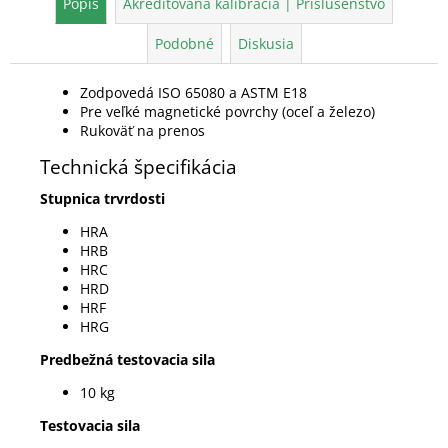
Popis
Akreditovaná kalibrácia | Príslušenstvo
Podobné
Diskusia
Zodpovedá ISO 65080 a ASTM E18
Pre veľké magnetické povrchy (oceľ a železo)
Rukoväť na prenos
Technická špecifikácia
Stupnica trvrdosti
HRA
HRB
HRC
HRD
HRF
HRG
Predbežná testovacia sila
10 kg
Testovacia sila