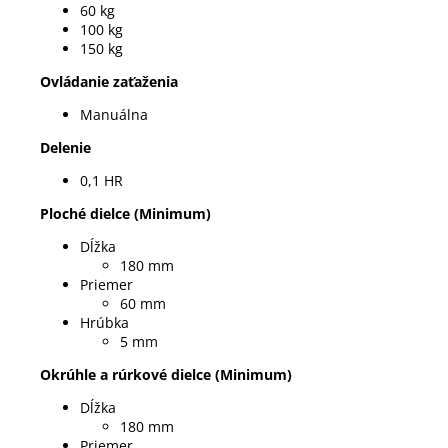
60 kg
100 kg
150 kg
Ovládanie zaťaženia
Manuálna
Delenie
0,1 HR
Ploché dielce (Minimum)
Dĺžka
180 mm
Priemer
60 mm
Hrúbka
5 mm
Okrúhle a rúrkové dielce (Minimum)
Dĺžka
180 mm
Priemer