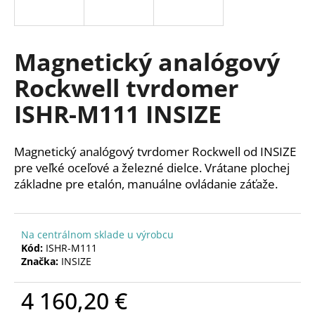
á
j
s
Magnetický analógový
ť
Rockwell tvrdomer
?
ISHR-M111 INSIZE
Magnetický analógový tvrdomer Rockwell od INSIZE
HĽADAŤ
pre veľké oceľové a železné dielce.
Vrátane plochej
základne pre etalón, manuálne ovládanie záťaže.
O
Na centrálnom sklade u výrobcu
d
Kód:
ISHR-M111
p
Značka:
INSIZE
o
r
4 160,20 €
ú