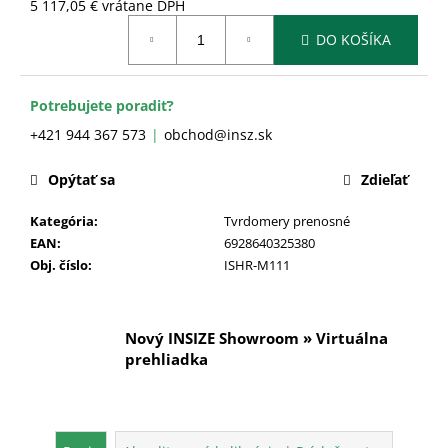
č
5 117,05 € vrátane DPH
a
Jednotková
DO KOŠÍKA
cena:
m
e
Potrebujete poradiť?
+421 944 367 573
obchod@insz.sk
Opýtať sa
Zdieľať
Kategória
:
Tvrdomery prenosné
EAN
:
6928640325380
Obj. číslo
:
ISHR-M111
Nový INSIZE Showroom » Virtuálna
prehliadka