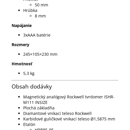
50 mm
Hrúbka
8 mm
Napájanie
3xAAA batérie
Rozmery
245×105×230 ​​mm
Hmotnosť
5,3 kg
Obsah dodávky
Magnetický analógový Rockwell tvrdomer ISHR-
M111 INSIZE
Plochá základňa
Diamantové vnikací teleso Rockwell
Karbidové guličkové vnikací teleso Ø1,5875 mm
Etalón
HRB85-95