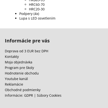
HRC60-70
HRC20-30
Podpery (4x)
Lupa s LED osvetlením
Z
á
Informácie pre vás
p
ä
Doprava od 3 EUR bez DPH
t
Kontakty
i
Moja objednávka
e
Program pre školy
Hodnotenie obchodu
Youtube kanál
Reklamácie
Obchodné podmienky
Informácie: GDPR | Súbory Cookies