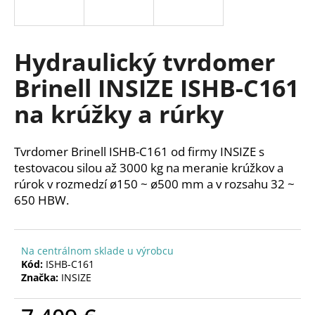
á
j
s
Hydraulický tvrdomer
ť
Brinell INSIZE ISHB-C161
?
na krúžky a rúrky
Tvrdomer Brinell ISHB-C161 od firmy INSIZE s
HĽADAŤ
testovacou silou až 3000 kg na meranie krúžkov a
rúrok v rozmedzí ø150 ~ ø500 mm a v rozsahu 32 ~
650 HBW.
O
d
Na centrálnom sklade u výrobcu
p
Kód:
ISHB-C161
o
Značka:
INSIZE
r
ú