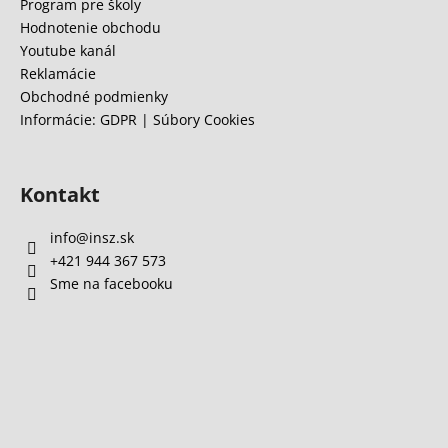
e
Program pre školy
Hodnotenie obchodu
Youtube kanál
Reklamácie
Obchodné podmienky
Informácie: GDPR | Súbory Cookies
Kontakt
info
@
insz.sk
+421 944 367 573
Sme na facebooku