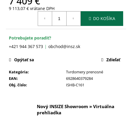
7 409 €
č
a
9 113,07 € vrátane DPH
m
Jednotková
DO KOŠÍKA
cena:
e
Potrebujete poradiť?
+421 944 367 573
obchod@insz.sk
Opýtať sa
Zdieľať
Kategória
:
Tvrdomery prenosné
EAN
:
6928640379284
Obj. číslo
:
ISHB-C161
Nový INSIZE Showroom » Virtuálna
prehliadka