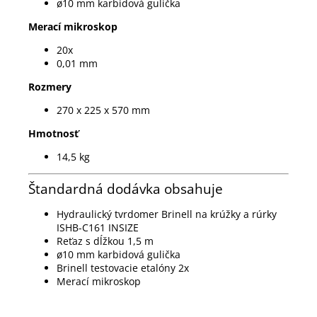
ø10 mm karbidová gulička
Merací mikroskop
20x
0,01 mm
Rozmery
270 x 225 x 570 mm
Hmotnosť
14,5 kg
Štandardná dodávka obsahuje
Hydraulický tvrdomer Brinell na krúžky a rúrky
ISHB-C161 INSIZE
Reťaz s dĺžkou 1,5 m
ø10 mm karbidová gulička
Brinell testovacie etalóny 2x
Merací mikroskop