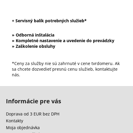
+ Servisný balík potrebných služieb*
» Odborná inštalácia
» Kompletné nastavenie a uvedenie do prevádzky
» Zaškolenie obsluhy
*Ceny za služby nie sú zahrnuté v cene tvrdomeru. Ak
sa chcete dozvedieť presnú cenu služieb, kontaktujte
nás.
Z
á
Informácie pre vás
p
ä
Doprava od 3 EUR bez DPH
t
Kontakty
i
Moja objednávka