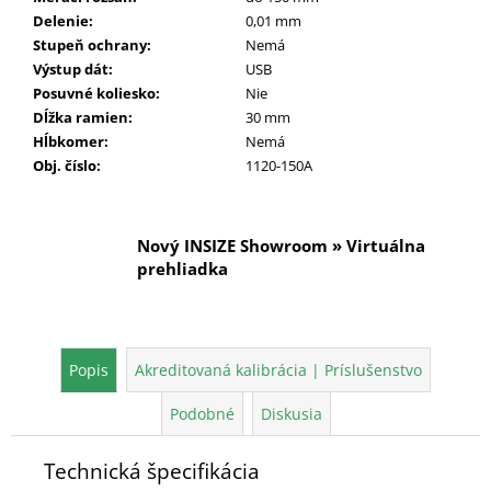
Delenie
:
0,01 mm
Stupeň ochrany
:
Nemá
Výstup dát
:
USB
Posuvné koliesko
:
Nie
Dĺžka ramien
:
30 mm
Hĺbkomer
:
Nemá
Obj. číslo
:
1120-150A
Nový INSIZE Showroom » Virtuálna
prehliadka
Popis
Akreditovaná kalibrácia | Príslušenstvo
Podobné
Diskusia
Technická špecifikácia