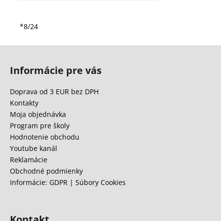
*8/24
Z
á
Informácie pre vás
p
ä
Doprava od 3 EUR bez DPH
t
Kontakty
i
Moja objednávka
e
Program pre školy
Hodnotenie obchodu
Youtube kanál
Reklamácie
Obchodné podmienky
Informácie: GDPR | Súbory Cookies
Kontakt