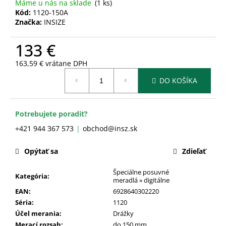
č
Máme u nás na sklade
(1 ks)
a
Kód:
1120-150A
Značka:
INSIZE
m
e
133 €
163,59 € vrátane DPH
Jednotková
DO KOŠÍKA
cena:
Potrebujete poradiť?
+421 944 367 573
obchod@insz.sk
Opýtať sa
Zdieľať
Špeciálne posuvné
Kategória
:
meradlá » digitálne
EAN
:
6928640302220
Séria
:
1120
Účel merania
:
Drážky
Merací rozsah
:
do 150 mm