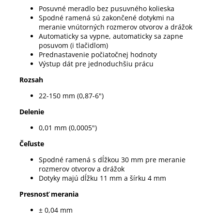
Posuvné meradlo bez pusuvného kolieska
Spodné ramená sú zakončené dotykmi na
meranie vnútorných rozmerov otvorov a drážok
Automaticky sa vypne, automaticky sa zapne
posuvom (i tlačidlom)
Prednastavenie počiatočnej hodnoty
Výstup dát pre jednoduchšiu prácu
Rozsah
22-150 mm (0,87-6")
Delenie
0,01 mm (0,0005")
Čeľuste
Spodné ramená s dĺžkou 30 mm pre meranie
rozmerov otvorov a drážok
Dotyky majú dĺžku 11 mm a šírku 4 mm
Presnosť merania
± 0,04 mm