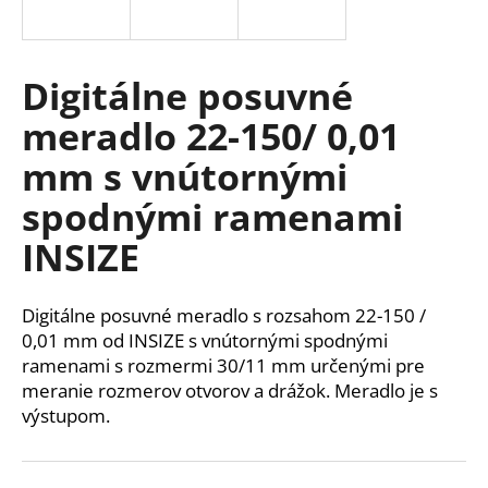
á
j
s
Digitálne posuvné
ť
meradlo 22-150/ 0,01
?
mm s vnútornými
spodnými ramenami
INSIZE
HĽADAŤ
Digitálne posuvné meradlo s rozsahom 22-150 /
0,01 mm od INSIZE s vnútornými spodnými
O
ramenami s rozmermi 30/11 mm určenými pre
d
meranie rozmerov otvorov a drážok. Meradlo je s
p
výstupom.
o
r
ú