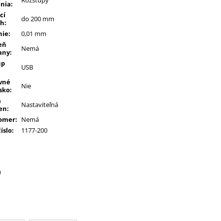
nia
:
cí
do 200 mm
ah
:
nie
:
0,01 mm
eň
Nemá
any
:
up
USB
vné
Nie
sko
:
a
Nastaviteľná
en
:
omer
:
Nemá
číslo
:
1177-200
a