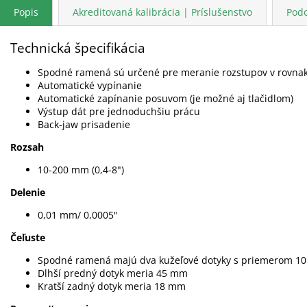
Popis
Akreditovaná kalibrácia | Príslušenstvo
Pod
Technická špecifikácia
Spodné ramená sú určené pre meranie rozstupov v rovnaký
Automatické vypínanie
Automatické zapínanie posuvom (je možné aj tlačidlom)
Výstup dát pre jednoduchšiu prácu
Back-jaw prisadenie
Rozsah
10-200 mm (0,4-8")
Delenie
0,01 mm/ 0,0005"
Čeľuste
Spodné ramená majú dva kužeľové dotyky s priemerom 1
Dlhší predný dotyk meria 45 mm
Kratší zadný dotyk meria 18 mm