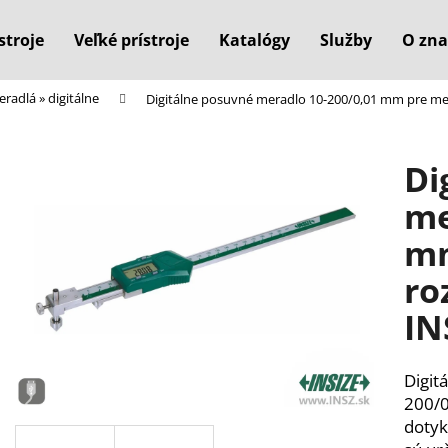
stroje
Veľké prístroje
Katalógy
Služby
O zna
radlá » digitálne
Digitálne posuvné meradlo 10-200/0,01 mm pre mer
Čo potrebujete nájsť?
Di
HĽADAŤ
me
mm
Odporúčame
ro
IN
Digit
200/0
doty