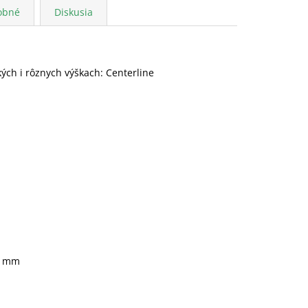
obné
Diskusia
ch i rôznych výškach: Centerline
0 mm