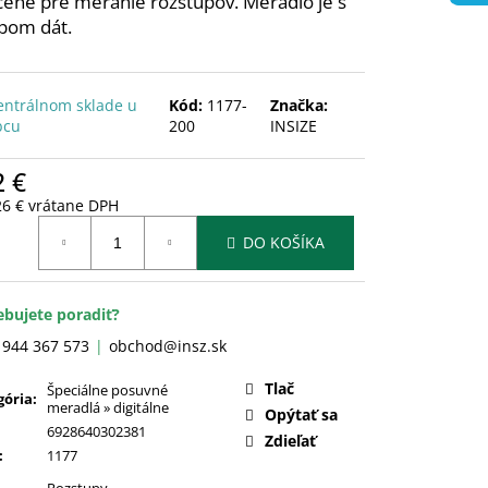
čené pre meranie rozstupov. Meradlo je s
pom dát.
entrálnom sklade u
Kód:
1177-
Značka:
bcu
200
INSIZE
2 €
26 € vrátane DPH
otková
DO KOŠÍKA
:
ebujete poradiť?
 944 367 573
obchod@insz.sk
Tlač
Špeciálne posuvné
gória
:
meradlá » digitálne
Opýtať sa
6928640302381
Zdieľať
:
1177
Rozstupy