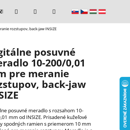
Hľadať
Prihlásenie
Nákupný
čke
Kontakty
anie rozstupov, back-jaw INSIZE
košík
gitálne posuvné
radlo 10-200/0,01
 pre meranie
zstupov, back-jaw
SIZE
álne posuvné meradlo s rozsahom 10-
,01 mm od INSIZE. Prisadené kužeľové
ky spodných ramien s priemerom 10 mm