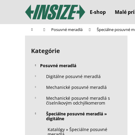
K
Prejsť
na
o
E-shop
Malé prí
obsah
Späť
Späť
š
do
do
í
Domov
Posuvné meradlá
Špeciálne posuvné me
k
obchodu
obchodu
B
o
Kategórie
Preskočiť
č
kategórie
n
Posuvné meradlá
ý
p
Digitálne posuvné meradlá
a
Mechanické posuvné meradlá
n
Mechanické posuvné meradlá s
e
číselníkovým odchýlkomerom
l
Špeciálne posuvné meradlá »
digitálne
Katalógy » Špeciálne posuvné
meradlá