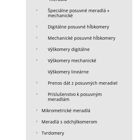
Špeciálne posuvné meradlá »
mechanické
Digitálne posuvné hĺbkomery
Mechanické posuvné hĺbkomery
Výškomery digitálne
Výškomery mechanické
Výškomery lineárne
Prenos dát z posuvných meradiel
Príslušenstvo k posuvným
meradlám
Mikrometrické meradlá
Meradlá s odchýlkomerom
Tvrdomery