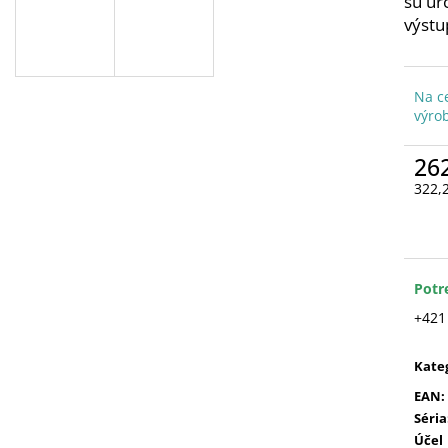
sú ur
výstu
Na c
výro
26
322,
Jedn
cena
Potr
+421
Kate
EAN
:
Séria
Účel