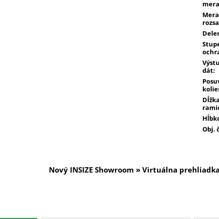
mera
Mera
rozs
Dele
Stup
ochr
Výst
dát
:
Posu
kolie
Dĺžk
rami
Hĺbk
Obj. 
Nový INSIZE Showroom » Virtuálna prehliadk