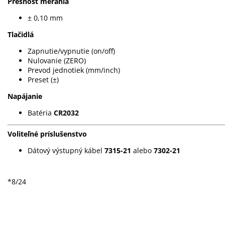
Presnosť merania
± 0,10 mm
Tlačidlá
Zapnutie/vypnutie (on/off)
Nulovanie (ZERO)
Prevod jednotiek (mm/inch)
Preset (±)
Napájanie
Batéria
CR2032
Voliteľné príslušenstvo
Dátový výstupný kábel
7315-21
alebo
7302-21
*8/24