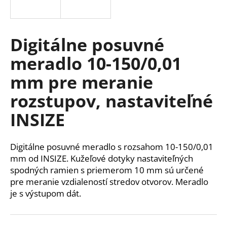
á
j
s
Digitálne posuvné
ť
meradlo 10-150/0,01
?
mm pre meranie
rozstupov, nastaviteľné
INSIZE
HĽADAŤ
Digitálne posuvné meradlo s rozsahom 10-150/0,01
mm od INSIZE. Kužeľové dotyky nastaviteľných
O
spodných ramien s priemerom 10 mm sú určené
d
pre meranie vzdialeností stredov otvorov. Meradlo
p
je s výstupom dát.
o
r
ú