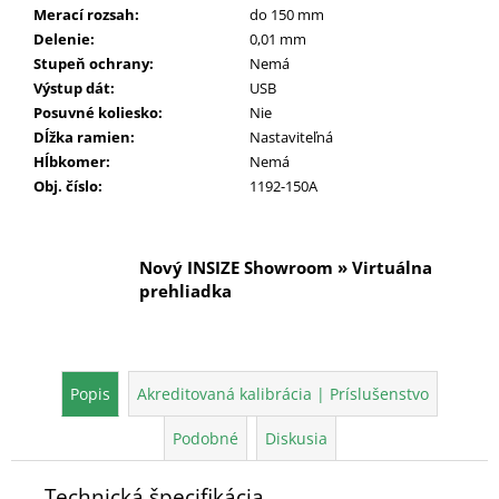
Merací rozsah
:
do 150 mm
Delenie
:
0,01 mm
Stupeň ochrany
:
Nemá
Výstup dát
:
USB
Posuvné koliesko
:
Nie
Dĺžka ramien
:
Nastaviteľná
Hĺbkomer
:
Nemá
Obj. číslo
:
1192-150A
Nový INSIZE Showroom » Virtuálna
prehliadka
Popis
Akreditovaná kalibrácia | Príslušenstvo
Podobné
Diskusia
Technická špecifikácia