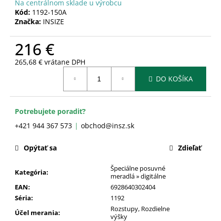
č
Na centrálnom sklade u výrobcu
a
Kód:
1192-150A
Značka:
INSIZE
m
e
216 €
265,68 € vrátane DPH
Jednotková
DO KOŠÍKA
cena:
Potrebujete poradiť?
+421 944 367 573
obchod@insz.sk
Opýtať sa
Zdieľať
Špeciálne posuvné
Kategória
:
meradlá » digitálne
EAN
:
6928640302404
Séria
:
1192
Rozstupy
,
Rozdielne
Účel merania
:
výšky