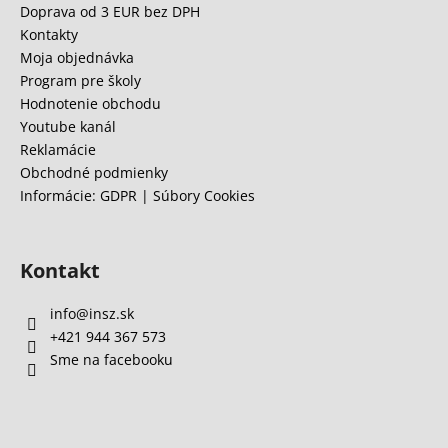
ä
Doprava od 3 EUR bez DPH
t
Kontakty
i
Moja objednávka
e
Program pre školy
Hodnotenie obchodu
Youtube kanál
Reklamácie
Obchodné podmienky
Informácie: GDPR | Súbory Cookies
Kontakt
info
@
insz.sk
+421 944 367 573
Sme na facebooku