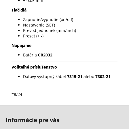
± 0,05 mm
Tlačidlá
Zapnutie/vypnutie (on/off)
Nastavenie (SET)
Prevod jednotiek (mm/inch)
Preset (+ -)
Napájanie
Batéria
CR2032
Voliteľné príslušenstvo
Dátový výstupný kábel
7315-21
alebo
7302-21
*8/24
Z
á
Informácie pre vás
p