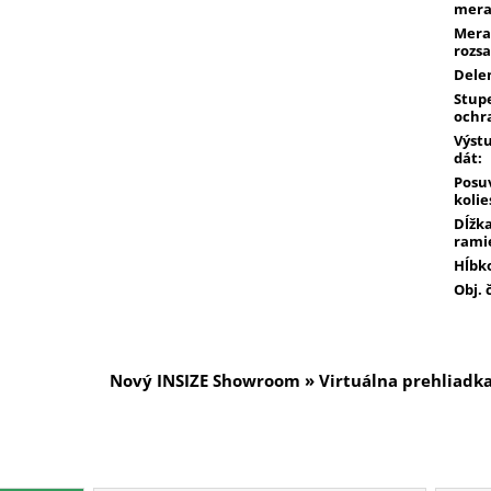
mera
Mera
rozs
Dele
Stup
ochr
Výst
dát
:
Posu
kolie
Dĺžk
rami
Hĺbk
Obj. 
Nový INSIZE Showroom » Virtuálna prehliadk