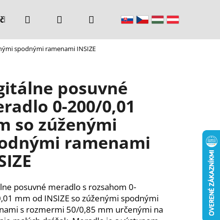
Hľadať
Prihlásenie
Nákupný
čke
Kontakty
enými spodnými ramenami INSIZE
košík
gitálne posuvné
radlo 0-200/0,01
 so zúženými
odnými ramenami
SIZE
álne posuvné meradlo s rozsahom 0-
,01 mm od INSIZE so zúženými spodnými
nami s rozmermi 50/0,85 mm určenými na