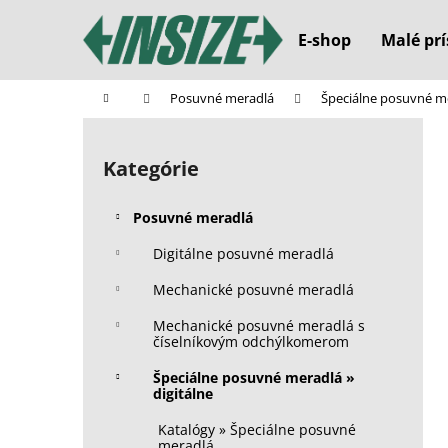
K
Prejsť
na
o
E-shop
Malé prí
obsah
Späť
Späť
š
do
do
í
Domov
Posuvné meradlá
Špeciálne posuvné me
k
obchodu
obchodu
B
o
Kategórie
Preskočiť
č
kategórie
n
Posuvné meradlá
ý
p
Digitálne posuvné meradlá
a
Mechanické posuvné meradlá
n
Mechanické posuvné meradlá s
e
číselníkovým odchýlkomerom
l
Špeciálne posuvné meradlá »
digitálne
Katalógy » Špeciálne posuvné
meradlá