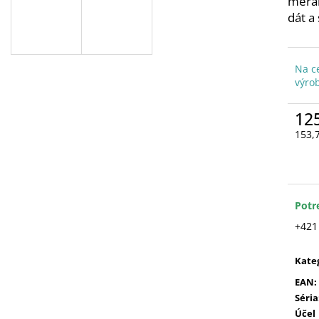
meran
dát a
Na c
výro
12
153,
Jedn
cena
Potr
+421
Kate
EAN
:
Séria
Účel