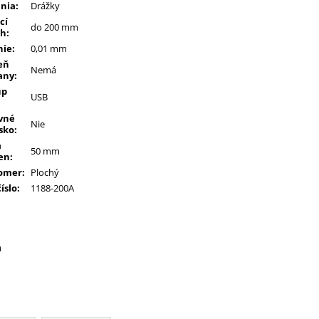
nia
:
Drážky
cí
do 200 mm
ah
:
nie
:
0,01 mm
eň
Nemá
any
:
up
USB
vné
Nie
sko
:
a
50 mm
en
:
omer
:
Plochý
číslo
:
1188-200A
a