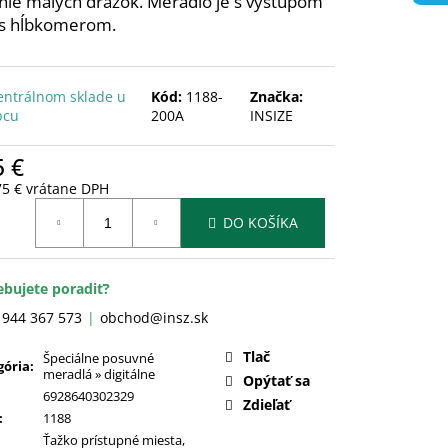
ie malých drážok. Meradlo je s výstupom
 s hĺbkomerom.
entrálnom sklade u
Kód:
1188-
Značka:
bcu
200A
INSIZE
5 €
75 € vrátane DPH
otková
DO KOŠÍKA
:
ebujete poradiť?
 944 367 573
obchod@insz.sk
Tlač
Špeciálne posuvné
gória
:
meradlá » digitálne
Opýtať sa
6928640302329
Zdieľať
:
1188
Ťažko prístupné miesta
,