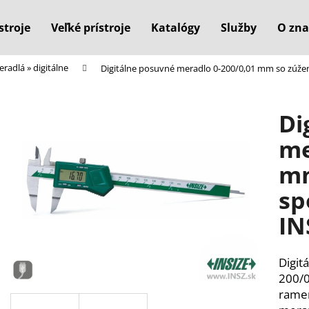
stroje
Veľké prístroje
Katalógy
Služby
O zna
radlá » digitálne
Digitálne posuvné meradlo 0-200/0,01 mm so zúž
Čo potrebujete nájsť?
Di
HĽADAŤ
me
mm
Odporúčame
sp
IN
Digit
200/0
rame