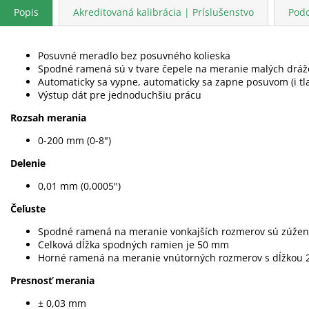
Popis
Akreditovaná kalibrácia | Príslušenstvo
Pod
Posuvné meradlo bez posuvného kolieska
Spodné ramená sú v tvare čepele na meranie malých dráž
Automaticky sa vypne, automaticky sa zapne posuvom (i tl
Výstup dát pre jednoduchšiu prácu
Rozsah merania
0-200 mm (0-8")
Delenie
0,01 mm (0,0005")
Čeľuste
Spodné ramená na meranie vonkajších rozmerov sú zúžen
Celková dĺžka spodných ramien je 50 mm
Horné ramená na meranie vnútorných rozmerov s dĺžkou
Presnosť merania
± 0,03 mm