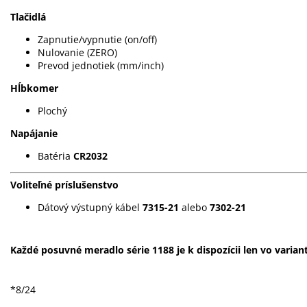
Tlačidlá
Zapnutie/vypnutie (on/off)
Nulovanie (ZERO)
Prevod jednotiek (mm/inch)
Hĺbkomer
Plochý
Napájanie
Batéria
CR2032
Voliteľné príslušenstvo
Dátový výstupný kábel
7315-21
alebo
7302-21
Každé posuvné meradlo série 1188 je k dispozícii len vo varia
*8/24