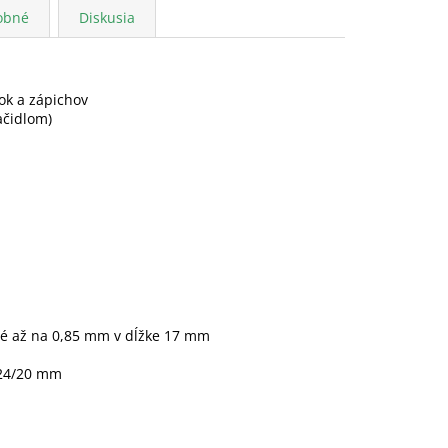
obné
Diskusia
ok a zápichov
ačidlom)
é až na 0,85 mm v dĺžke 17 mm
 24/20 mm