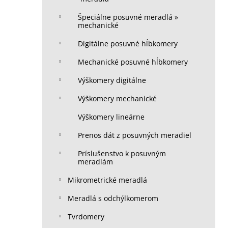
Špeciálne posuvné meradlá »
mechanické
Digitálne posuvné hĺbkomery
Mechanické posuvné hĺbkomery
Výškomery digitálne
Výškomery mechanické
Výškomery lineárne
Prenos dát z posuvných meradiel
Príslušenstvo k posuvným
meradlám
Mikrometrické meradlá
Meradlá s odchýlkomerom
Tvrdomery