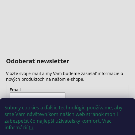
Odoberať newsletter
Vložte svoj e-mail a my Vám budeme zasielať informácie o
nových produktoch na našom e-shope.
Email
Vložením e-mailu súhlasíte s
podmienkami ochrany
Súbory cookies a ďalšie technológie používame, aby
osobných údajov
sme Vám návštevníkom našich web stránok mohli
zabezpečiť čo najlepší užívateľský komfort. Viac
PRIHLÁSIŤ SA
informácií
tu
.