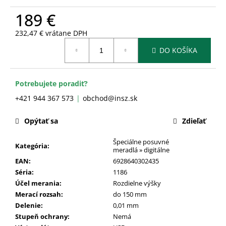
č
a
189 €
m
232,47 € vrátane DPH
e
Jednotková
DO KOŠÍKA
cena:
Potrebujete poradiť?
+421 944 367 573
obchod@insz.sk
Opýtať sa
Zdieľať
Špeciálne posuvné
Kategória
:
meradlá » digitálne
EAN
:
6928640302435
Séria
:
1186
Účel merania
:
Rozdielne výšky
Merací rozsah
:
do 150 mm
Delenie
:
0,01 mm
Stupeň ochrany
:
Nemá