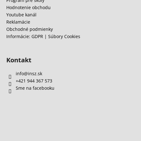
e
Program pre školy
Hodnotenie obchodu
Youtube kanál
Reklamácie
Obchodné podmienky
Informácie: GDPR | Súbory Cookies
Kontakt
info
@
insz.sk
+421 944 367 573
Sme na facebooku