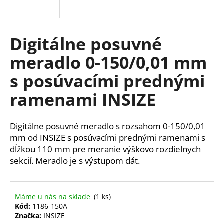
á
j
s
Digitálne posuvné
ť
meradlo 0-150/0,01 mm
?
s posúvacími prednými
ramenami INSIZE
HĽADAŤ
Digitálne posuvné meradlo s rozsahom 0-150/0,01
mm od INSIZE s posúvacími prednými ramenami s
dĺžkou 110 mm pre meranie výškovo rozdielnych
O
sekcií. Meradlo je s výstupom dát.
d
p
o
Máme u nás na sklade
(1 ks)
r
Kód:
1186-150A
ú
Značka:
INSIZE