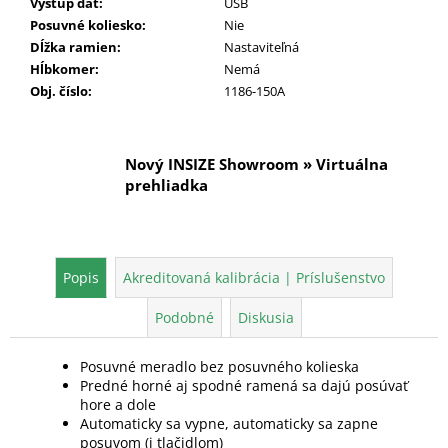
Výstup dát
:
USB
Posuvné koliesko
:
Nie
Dĺžka ramien
:
Nastaviteľná
Hĺbkomer
:
Nemá
Obj. číslo
:
1186-150A
Nový INSIZE Showroom » Virtuálna
prehliadka
Popis
Akreditovaná kalibrácia | Príslušenstvo
Podobné
Diskusia
Posuvné meradlo bez posuvného kolieska
Predné horné aj spodné ramená sa dajú posúvať
hore a dole
Automaticky sa vypne, automaticky sa zapne
posuvom (i tlačidlom)