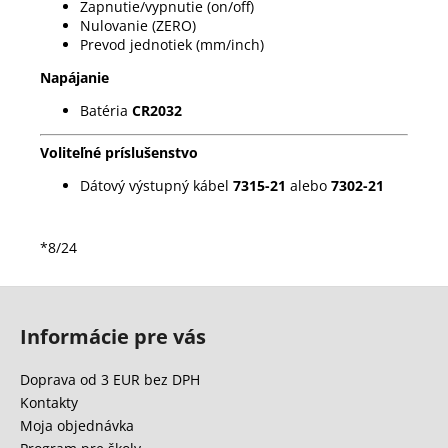
Zapnutie/vypnutie (on/off)
Nulovanie (ZERO)
Prevod jednotiek (mm/inch)
Napájanie
Batéria
CR2032
Voliteľné príslušenstvo
Dátový výstupný kábel
7315-21
alebo
7302-21
*8/24
Z
á
Informácie pre vás
p
ä
Doprava od 3 EUR bez DPH
t
Kontakty
i
Moja objednávka