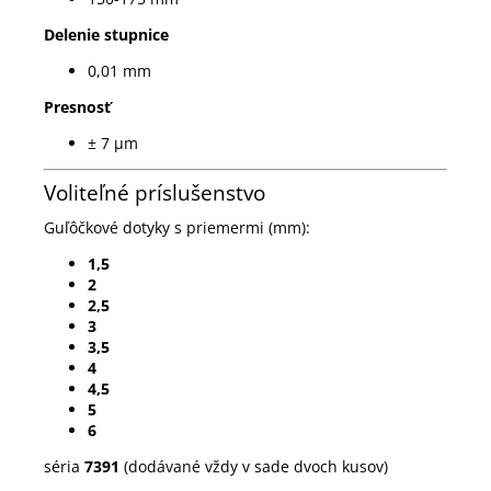
Delenie stupnice
0,01 mm
Presnosť
± 7 µm
Voliteľné príslušenstvo
Guľôčkové
dotyky s priemermi (mm):
1,5
2
2,5
3
3,5
4
4,5
5
6
séria
7391
(dodávané vždy
v sade dvoch kusov
)