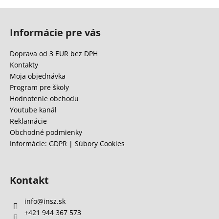
Z
á
Informácie pre vás
p
ä
Doprava od 3 EUR bez DPH
t
Kontakty
i
Moja objednávka
e
Program pre školy
Hodnotenie obchodu
Youtube kanál
Reklamácie
Obchodné podmienky
Informácie: GDPR | Súbory Cookies
Kontakt
info
@
insz.sk
+421 944 367 573