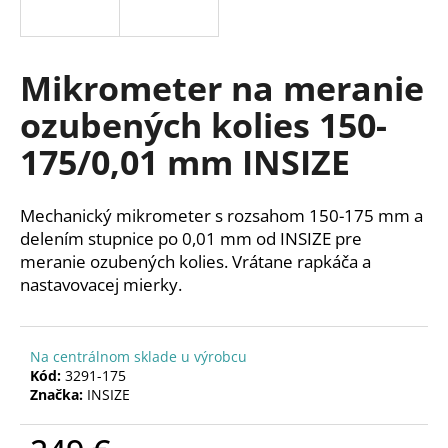
á
j
s
Mikrometer na meranie
ť
ozubených kolies 150-
?
175/0,01 mm INSIZE
Mechanický mikrometer s rozsahom 150-175 mm a
HĽADAŤ
delením stupnice po 0,01 mm od INSIZE pre
meranie ozubených kolies. Vrátane rapkáča a
nastavovacej mierky.
O
d
Na centrálnom sklade u výrobcu
p
Kód:
3291-175
o
Značka:
INSIZE
r
ú