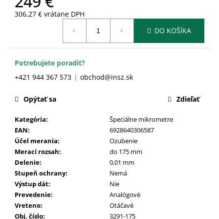
249 €
č
a
306,27 € vrátane DPH
m
Jednotková
DO KOŠÍKA
cena:
e
Potrebujete poradiť?
+421 944 367 573
obchod@insz.sk
Opýtať sa
Zdieľať
Kategória
:
Špeciálne mikrometre
EAN
:
6928640306587
Účel merania
:
Ozubenie
Merací rozsah
:
do 175 mm
Delenie
:
0,01 mm
Stupeň ochrany
:
Nemá
Výstup dát
:
Nie
Prevedenie
:
Analógové
Vreteno
:
Otáčavé
Obj. číslo
:
3291-175