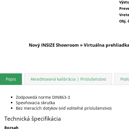
Výst
Prev
Vret
Obj. 
Nový INSIZE Showroom » Virtuálna prehliadk
Popis
Akreditovaná kalibrácia | Príslušenstvo
Pod
Zodpovedá norme DIN863-3
Spevňovacia skrutka
Bez meracích dotykov (viď voliteľné príslušenstvo)
Technická špecifikácia
Rozsah