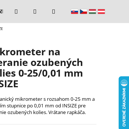
Hľadať
Prihlásenie
Nákupný
čke
Kontakty
ZE
košík
krometer na
ranie ozubených
lies 0-25/0,01 mm
SIZE
anický mikrometer s rozsahom 0-25 mm a
ím stupnice po 0,01 mm od INSIZE pre
ie ozubených kolies. Vrátane rapkáča.