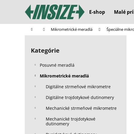
K
Prejsť
na
o
E-shop
Malé prí
obsah
Späť
Späť
š
do
do
í
Domov
Mikrometrické meradlá
Špeciálne mikr
k
obchodu
obchodu
B
o
Kategórie
Preskočiť
č
kategórie
n
Posuvné meradlá
ý
p
Mikrometrické meradlá
a
Digitálne strmeňové mikrometre
n
Digitálne trojdotykové dutinomery
e
l
Mechanické strmeňové mikrometre
Mechanické trojdotykové
dutinomery