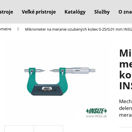
stroje
Veľké prístroje
Katalógy
Služby
O zna
ometre
Mikrometer na meranie ozubených kolies 0-25/0,01 mm INSI
Čo potrebujete nájsť?
Mi
HĽADAŤ
me
ko
Odporúčame
IN
Mech
delen
meran