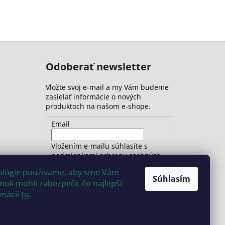
Odoberať newsletter
Vložte svoj e-mail a my Vám budeme
zasielať informácie o nových
produktoch na našom e-shope.
Email
Vložením e-mailu súhlasíte s
podmienkami ochrany osobných
údajov
nológie používame, aby sme Vám
Súhlasím
ok mohli zabezpečiť čo najlepší
PRIHLÁSIŤ SA
rmácií
tu
.