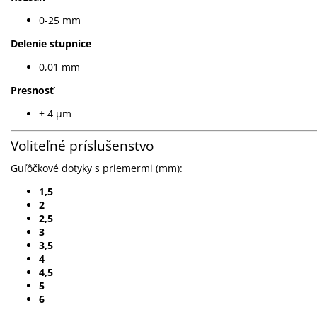
0-25 mm
Delenie stupnice
0,01 mm
Presnosť
± 4 µm
Voliteľné príslušenstvo
Guľôčkové
dotyky s priemermi (mm):
1,5
2
2,5
3
3,5
4
4,5
5
6