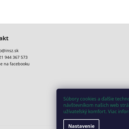
akt
o
@
insz.sk
21 944 367 573
e na facebooku
Súbory cookies a ďalšie tech
návštevníkom našich web strán
užívateľský komfort. Viac info
Nastavenie