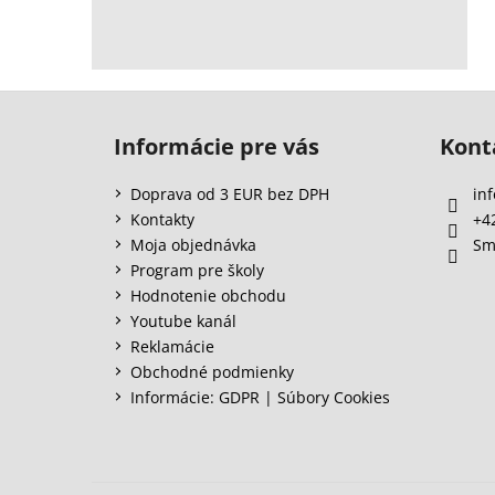
Z
á
Informácie pre vás
Kont
p
ä
Doprava od 3 EUR bez DPH
inf
t
Kontakty
+4
i
Moja objednávka
Sm
e
Program pre školy
Hodnotenie obchodu
Youtube kanál
Reklamácie
Obchodné podmienky
Informácie: GDPR | Súbory Cookies