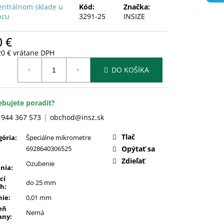
entrálnom sklade u
Kód:
Značka:
bcu
3291-25
INSIZE
0 €
20 € vrátane DPH
otková
DO KOŠÍKA
:
ebujete poradiť?
 944 367 573
obchod@insz.sk
Tlač
gória
:
Špeciálne mikrometre
6928640306525
Opýtať sa
Zdieľať
Ozubenie
nia
:
cí
do 25 mm
ah
:
nie
:
0,01 mm
eň
Nemá
any
: