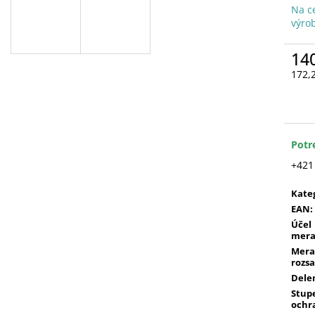
Na c
výro
14
172,
Jedn
cena
Potr
+421
Kate
EAN
:
Účel
mera
Mera
rozs
Dele
Stup
ochr