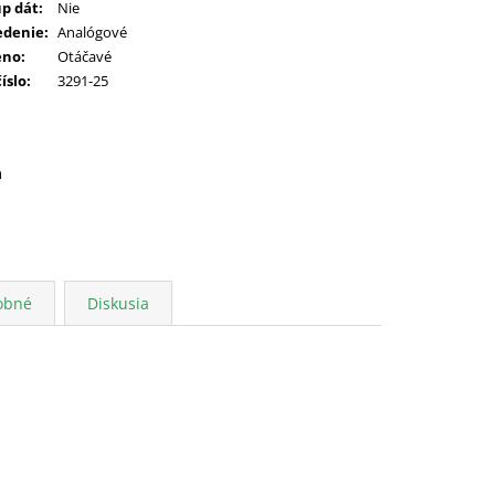
up dát
:
Nie
edenie
:
Analógové
eno
:
Otáčavé
číslo
:
3291-25
a
obné
Diskusia