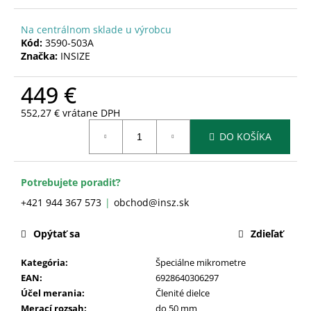
č
a
Na centrálnom sklade u výrobcu
m
Kód:
3590-503A
e
Značka:
INSIZE
449 €
552,27 € vrátane DPH
Jednotková
DO KOŠÍKA
cena:
Potrebujete poradiť?
+421 944 367 573
obchod@insz.sk
Opýtať sa
Zdieľať
Kategória
:
Špeciálne mikrometre
EAN
:
6928640306297
Účel merania
:
Členité dielce
Merací rozsah
:
do 50 mm