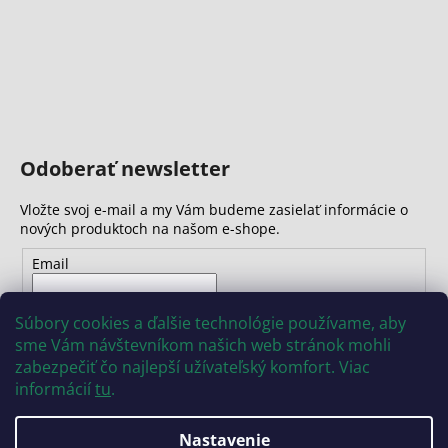
Odoberať newsletter
Vložte svoj e-mail a my Vám budeme zasielať informácie o
nových produktoch na našom e-shope.
Email
Vložením e-mailu súhlasíte s
podmienkami ochrany
Súbory cookies a ďalšie technológie používame, aby
osobných údajov
sme Vám návštevníkom našich web stránok mohli
zabezpečiť čo najlepší užívateľský komfort. Viac
PRIHLÁSIŤ SA
informácií
tu
.
Nastavenie