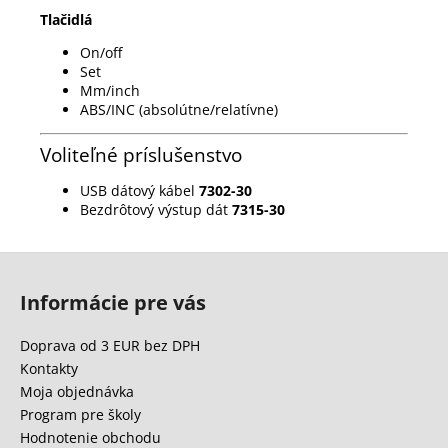
Tlačidlá
On/off
Set
Mm/inch
ABS/INC (absolútne/relatívne)
Voliteľné príslušenstvo
USB dátový kábel
7302-30
Bezdrôtový výstup dát
7315-30
Z
á
Informácie pre vás
p
ä
Doprava od 3 EUR bez DPH
t
Kontakty
i
Moja objednávka
e
Program pre školy
Hodnotenie obchodu