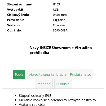
Stupeň ochrany
:
IP 65
Výstup dát
:
USB
Číslicový krok
:
0,001 mm
Prevedenie
:
Digitálne
Vreteno
:
Otáčavé
Obj. číslo
:
3590-503A
Nový INSIZE Showroom » Virtuálna
prehliadka
Popis
Akreditovaná kalibrácia | Príslušenstvo
Podobné
Diskusia
Stupeň ochrany IP65
Meranie vonkajších priemerov rezných nástrojov
Vrátane rapkáča