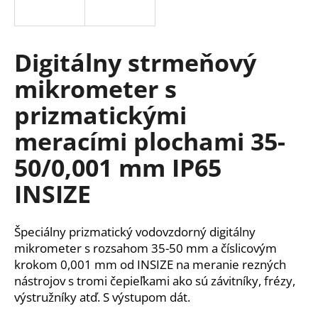
á
j
s
Digitálny strmeňový
ť
mikrometer s
?
prizmatickými
meracími plochami 35-
50/0,001 mm IP65
HĽADAŤ
INSIZE
O
Špeciálny prizmatický vodovzdorný digitálny
d
mikrometer s rozsahom 35-50 mm a číslicovým
p
krokom 0,001 mm od INSIZE na meranie rezných
o
nástrojov s tromi čepieľkami ako sú závitníky, frézy,
r
výstružníky atď. S výstupom dát.
ú