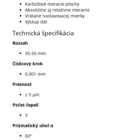
Karbidové meracie plochy
Absolútne aj relatívne meranie
Vrátane nastavovacej mierky
Výstup dát
Technická špecifikácia
Rozsah
35-50 mm
Číslicový krok
0,001 mm
Presnosť
± 5 µm
Počet čepelí
3
Prizmatický uhol α
60°