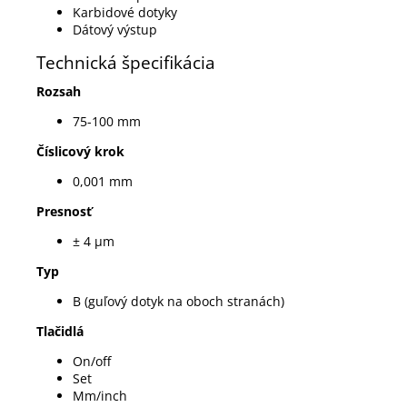
Karbidové dotyky
Dátový výstup
Technická špecifikácia
Rozsah
75-100 mm
Číslicový krok
0,001 mm
Presnosť
± 4 µm
Typ
B (guľový dotyk na oboch stranách)
Tlačidlá
On/off
Set
Mm/inch