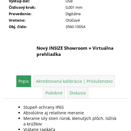
Výstup dát
:
USB
Číslicový krok
:
0,001 mm
Prevedenie
:
Digitálne
Vreteno
:
Otáčavé
Obj. číslo
:
3560-100SA
Nový INSIZE Showroom » Virtuálna
prehliadka
Popis
Akreditovaná kalibrácia | Príslušenstvo
Podobné
Diskusia
Stupeň ochrany IP65
Absolútne aj relatívne meranie
Meranie sily stien rúrok, klenutých plôch, ložísk
a krúžkov
Vrátane rapkáča