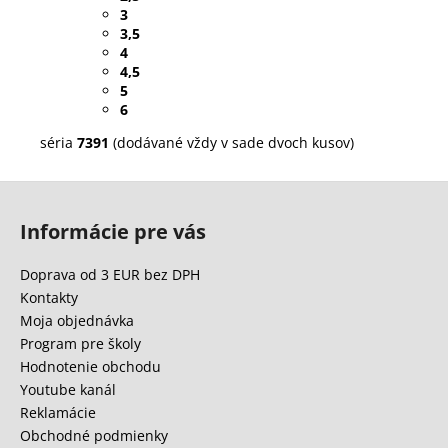
3
3,5
4
4,5
5
6
séria
7391
(dodávané vždy
v sade dvoch kusov
)
Z
á
Informácie pre vás
p
ä
Doprava od 3 EUR bez DPH
t
Kontakty
i
Moja objednávka
e
Program pre školy
Hodnotenie obchodu
Youtube kanál
Reklamácie
Obchodné podmienky