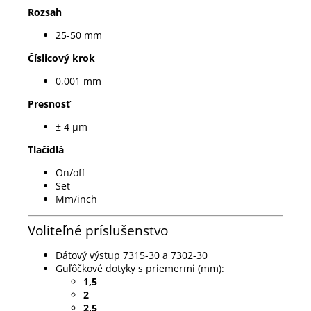
Rozsah
25-50 mm
Číslicový krok
0,001 mm
Presnosť
± 4 µm
Tlačidlá
On/off
Set
Mm/inch
Voliteľné príslušenstvo
Dátový výstup 7315-30 a 7302-30
Guľôčkové
dotyky s priemermi (mm):
1,5
2
2,5