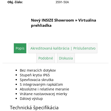
Obj. číslo
:
3591-50A
Nový INSIZE Showroom » Virtuálna
prehliadka
Popis
Akreditovaná kalibrácia | Príslušenstvo
Podobné
Diskusia
Bez meracích dotykov
Stupeň krytia IP65
Spevňovacia skrutka
S integrovaným rapkáčom
Absolútne i relatívne meranie
Vrátane nastavovacej mierky
Dátový výstup
Technická špecifikácia