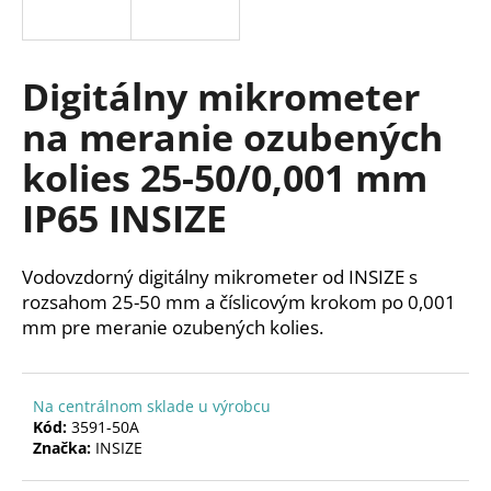
á
j
s
Digitálny mikrometer
ť
na meranie ozubených
?
kolies 25-50/0,001 mm
IP65 INSIZE
HĽADAŤ
Vodovzdorný digitálny mikrometer od INSIZE s
rozsahom 25-50 mm a číslicovým krokom po 0,001
mm pre meranie ozubených kolies.
O
d
p
Na centrálnom sklade u výrobcu
o
Kód:
3591-50A
r
Značka:
INSIZE
ú