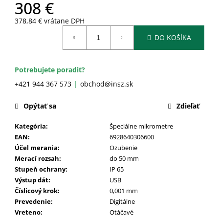
č
308 €
a
378,84 € vrátane DPH
m
Jednotková
e
DO KOŠÍKA
cena:
Potrebujete poradiť?
+421 944 367 573
obchod@insz.sk
Opýtať sa
Zdieľať
Kategória
:
Špeciálne mikrometre
EAN
:
6928640306600
Účel merania
:
Ozubenie
Merací rozsah
:
do 50 mm
Stupeň ochrany
:
IP 65
Výstup dát
:
USB
Číslicový krok
:
0,001 mm
Prevedenie
:
Digitálne
Vreteno
:
Otáčavé