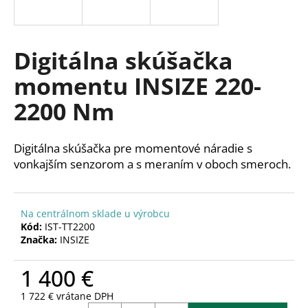
á
j
s
Digitálna skúšačka
ť
momentu INSIZE 220-
?
2200 Nm
Digitálna skúšačka pre momentové náradie s
HĽADAŤ
vonkajším senzorom a s meraním v oboch smeroch.
Na centrálnom sklade u výrobcu
O
Kód:
IST-TT2200
d
Značka:
INSIZE
p
o
1 400 €
r
ú
1 722 € vrátane DPH