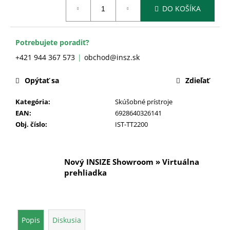
č
Jednotková
DO KOŠÍKA
cena:
a
m
e
Potrebujete poradiť?
+421 944 367 573
obchod@insz.sk
Opýtať sa
Zdieľať
Kategória
:
Skúšobné prístroje
EAN
:
6928640326141
Obj. číslo
:
IST-TT2200
Nový INSIZE Showroom » Virtuálna
prehliadka
Popis
Diskusia