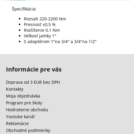
Špecifikácia:
Rozsah 220-2200 Nm
Presnosť ±0,5 %
Rozlíšenie 0,1 Nm
Veľkosť jamky 1"
S adaptérom 1"na 3/4" a 3/4"na 1/2"
Z
á
Informácie pre vás
p
ä
Doprava od 3 EUR bez DPH
t
Kontakty
i
Moja objednávka
e
Program pre školy
Hodnotenie obchodu
Youtube kanál
Reklamácie
Obchodné podmienky