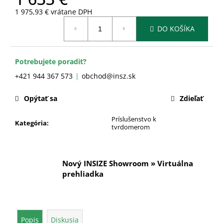
č
a
1 975,93 € vrátane DPH
Jednotková
m
DO KOŠÍKA
cena:
e
Potrebujete poradiť?
+421 944 367 573
obchod@insz.sk
Opýtať sa
Zdieľať
Príslušenstvo k
Kategória
:
tvrdomerom
Nový INSIZE Showroom » Virtuálna
prehliadka
Popis
Diskusia