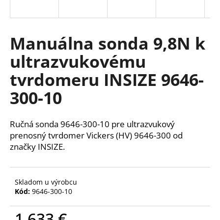
á
j
s
Manuálna sonda 9,8N k
ť
ultrazvukovému
?
tvrdomeru INSIZE 9646-
300-10
HĽADAŤ
Ručná sonda 9646-300-10 pre ultrazvukový
prenosný tvrdomer Vickers (HV) 9646-300 od
značky INSIZE.
O
d
p
Skladom u výrobcu
o
Kód:
9646-300-10
r
ú
1 633 €