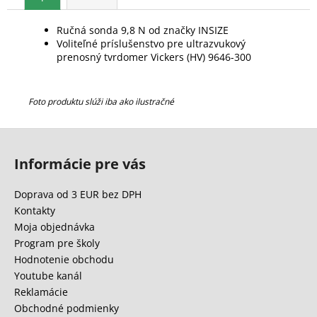
Ručná sonda 9,8 N od značky INSIZE
Voliteľné príslušenstvo pre ultrazvukový
prenosný tvrdomer Vickers (HV) 9646-300
Foto produktu slúži iba ako ilustračné
Z
á
Informácie pre vás
p
ä
Doprava od 3 EUR bez DPH
t
Kontakty
i
Moja objednávka
e
Program pre školy
Hodnotenie obchodu
Youtube kanál
Reklamácie
Obchodné podmienky