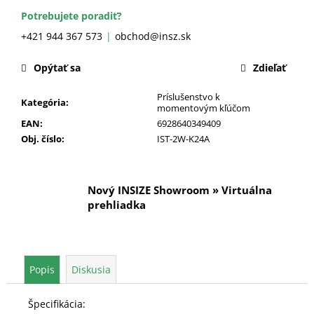
č
a
Potrebujete poradiť?
m
+421 944 367 573
obchod@insz.sk
e
Opýtať sa
Zdieľať
Príslušenstvo k
Kategória
:
momentovým kľúčom
EAN
:
6928640349409
Obj. číslo
:
IST-2W-K24A
Nový INSIZE Showroom » Virtuálna
prehliadka
Popis
Diskusia
Špecifikácia: