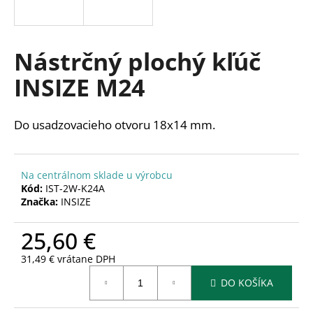
á
j
s
Nástrčný plochý kľúč
ť
INSIZE M24
?
Do usadzovacieho otvoru 18x14 mm.
HĽADAŤ
Na centrálnom sklade u výrobcu
Kód:
IST-2W-K24A
Značka:
INSIZE
O
25,60 €
d
p
31,49 € vrátane DPH
o
Jednotková
r
DO KOŠÍKA
cena:
ú