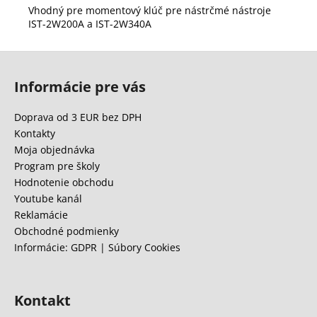
Vhodný pre momentový klúč pre nástrčmé nástroje
IST-2W200A a IST-2W340A
Z
á
Informácie pre vás
p
ä
Doprava od 3 EUR bez DPH
t
Kontakty
i
Moja objednávka
e
Program pre školy
Hodnotenie obchodu
Youtube kanál
Reklamácie
Obchodné podmienky
Informácie: GDPR | Súbory Cookies
Kontakt