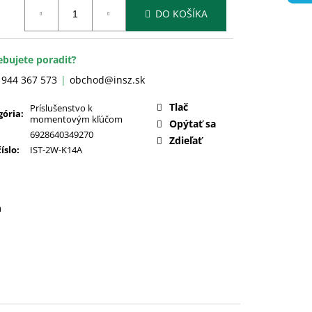
otková
DO KOŠÍKA
:
ebujete poradiť?
 944 367 573
obchod@insz.sk
Tlač
Príslušenstvo k
gória
:
momentovým kľúčom
Opýtať sa
6928640349270
Zdieľať
číslo
:
IST-2W-K14A
a