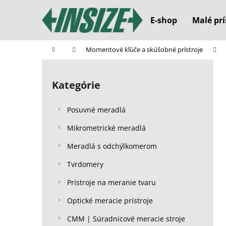
K
Prejsť
na
o
E-shop
Malé prí
obsah
Späť
Späť
š
do
do
í
Domov
Momentové kľúče a skúšobné prístroje
k
obchodu
obchodu
B
o
Kategórie
Preskočiť
č
kategórie
n
Posuvné meradlá
ý
p
Mikrometrické meradlá
a
Meradlá s odchýlkomerom
n
Tvrdomery
e
l
Prístroje na meranie tvaru
Optické meracie prístroje
CMM | Súradnicové meracie stroje