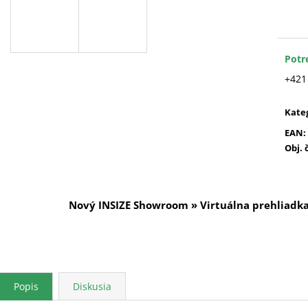
Jedn
cena
Potr
+421
Kate
EAN
:
Obj. 
Nový INSIZE Showroom » Virtuálna prehliadk
Popis
Diskusia