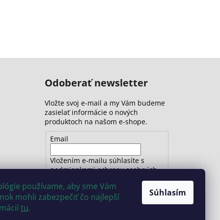
Odoberať newsletter
Vložte svoj e-mail a my Vám budeme
zasielať informácie o nových
produktoch na našom e-shope.
Email
Vložením e-mailu súhlasíte s
podmienkami ochrany osobných
údajov
nológie používame, aby sme Vám
Súhlasím
ok mohli zabezpečiť čo najlepší
PRIHLÁSIŤ SA
rmácií
tu
.