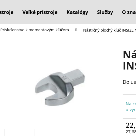
stroje
Veľké prístroje
Katalógy
Služby
O zna
Príslušenstvo k momentovým kľúčom
Nástrčný plochý kľúč INSIZE
Čo potrebujete nájsť?
Ná
HĽADAŤ
IN
Do us
Odporúčame
Na c
u vý
22,
27,6