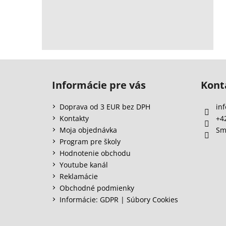
Z
á
Informácie pre vás
Kont
p
ä
Doprava od 3 EUR bez DPH
inf
t
Kontakty
+4
i
Moja objednávka
Sm
e
Program pre školy
Hodnotenie obchodu
Youtube kanál
Reklamácie
Obchodné podmienky
Informácie: GDPR | Súbory Cookies