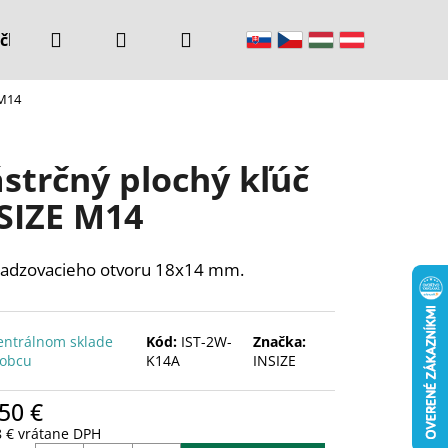
Hľadať
Prihlásenie
Nákupný
čke
Kontakty
 M14
košík
strčný plochý kľúč
SIZE M14
adzovacieho otvoru 18x14 mm.
entrálnom sklade
Kód:
IST-2W-
Značka:
robcu
K14A
INSIZE
50 €
8 € vrátane DPH