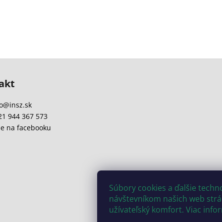
akt
o
@
insz.sk
21 944 367 573
e na facebooku
Súbory cookies a ďalšie tech
návštevníkom našich web strán
užívateľský komfort. Viac info