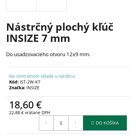
á
j
s
Nástrčný plochý kľúč
ť
INSIZE 7 mm
?
Do usadzovacieho otvoru 12x9 mm.
HĽADAŤ
Na centrálnom sklade u výrobcu
Kód:
IST-2W-K7
Značka:
INSIZE
O
18,60 €
d
p
22,88 € vrátane DPH
o
Jednotková
r
DO KOŠÍKA
cena:
ú