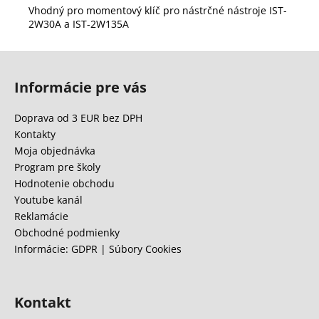
Vhodný pro momentový klíč pro nástrčné nástroje IST-
2W30A a IST-2W135A
Z
á
Informácie pre vás
p
ä
Doprava od 3 EUR bez DPH
t
Kontakty
i
Moja objednávka
e
Program pre školy
Hodnotenie obchodu
Youtube kanál
Reklamácie
Obchodné podmienky
Informácie: GDPR | Súbory Cookies
Kontakt