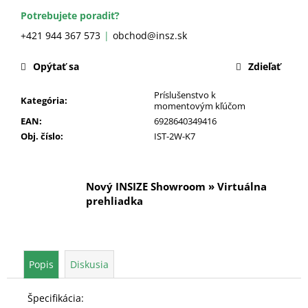
č
a
Potrebujete poradiť?
m
+421 944 367 573
obchod@insz.sk
e
Opýtať sa
Zdieľať
Príslušenstvo k
Kategória
:
momentovým kľúčom
EAN
:
6928640349416
Obj. číslo
:
IST-2W-K7
Nový INSIZE Showroom » Virtuálna
prehliadka
Popis
Diskusia
Špecifikácia: