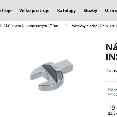
stroje
Veľké prístroje
Katalógy
Služby
O zna
Príslušenstvo k momentovým kľúčom
Nástrčný plochý kľúč INSIZE
Čo potrebujete nájsť?
Ná
HĽADAŤ
IN
Do us
Odporúčame
Na c
výro
19 
23,3