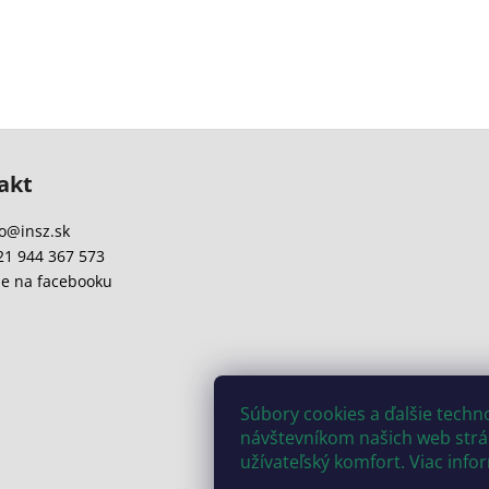
akt
o
@
insz.sk
21 944 367 573
e na facebooku
Súbory cookies a ďalšie tech
návštevníkom našich web strán
užívateľský komfort. Viac info