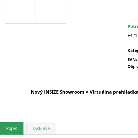
Jedn
cena
Potr
+421
Kate
EAN
:
Obj. 
Nový INSIZE Showroom » Virtuálna prehliadk
Popis
Diskusia