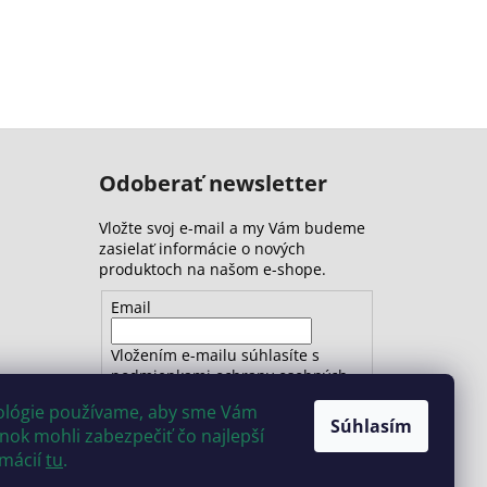
Odoberať newsletter
Vložte svoj e-mail a my Vám budeme
zasielať informácie o nových
produktoch na našom e-shope.
Email
Vložením e-mailu súhlasíte s
podmienkami ochrany osobných
údajov
nológie používame, aby sme Vám
Súhlasím
ok mohli zabezpečiť čo najlepší
PRIHLÁSIŤ SA
rmácií
tu
.