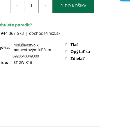
otková
DO KOŠÍKA
:
ebujete poradiť?
 944 367 573
obchod@insz.sk
Tlač
Príslušenstvo k
gória
:
momentovým kľúčom
Opýtať sa
6928640349300
Zdieľať
číslo
:
IST-2W-K16
a