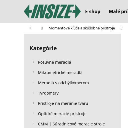
K
Prejsť
na
o
E-shop
Malé prí
obsah
Späť
Späť
š
do
do
í
Domov
Momentové kľúče a skúšobné prístroje
k
obchodu
obchodu
B
o
Kategórie
Preskočiť
č
kategórie
n
Posuvné meradlá
ý
p
Mikrometrické meradlá
a
Meradlá s odchýlkomerom
n
Tvrdomery
e
l
Prístroje na meranie tvaru
Optické meracie prístroje
CMM | Súradnicové meracie stroje