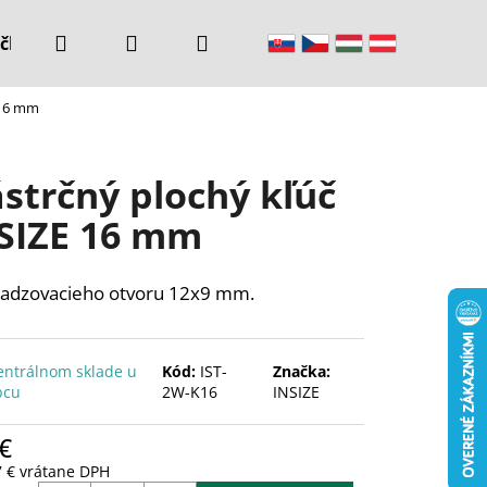
Hľadať
Prihlásenie
Nákupný
čke
Kontakty
 16 mm
košík
strčný plochý kľúč
SIZE 16 mm
adzovacieho otvoru 12x9 mm.
entrálnom sklade u
Kód:
IST-
Značka:
bcu
2W-K16
INSIZE
€
7 € vrátane DPH