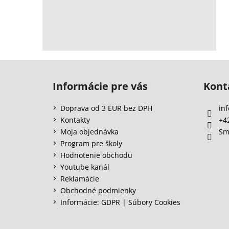
Z
á
Informácie pre vás
Kont
p
ä
Doprava od 3 EUR bez DPH
inf
t
Kontakty
+4
i
Moja objednávka
Sm
e
Program pre školy
Hodnotenie obchodu
Youtube kanál
Reklamácie
Obchodné podmienky
Informácie: GDPR | Súbory Cookies