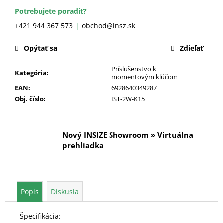
č
a
Potrebujete poradiť?
m
+421 944 367 573
obchod@insz.sk
e
Opýtať sa
Zdieľať
Príslušenstvo k
Kategória
:
momentovým kľúčom
EAN
:
6928640349287
Obj. číslo
:
IST-2W-K15
Nový INSIZE Showroom » Virtuálna
prehliadka
Popis
Diskusia
Špecifikácia: