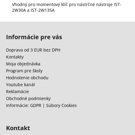
Vhodný pro momentový klíč pro nástrčné nástroje IST-
2W30A a IST-2W135A
Z
á
Informácie pre vás
p
ä
Doprava od 3 EUR bez DPH
t
Kontakty
i
Moja objednávka
e
Program pre školy
Hodnotenie obchodu
Youtube kanál
Reklamácie
Obchodné podmienky
Informácie: GDPR | Súbory Cookies
Kontakt