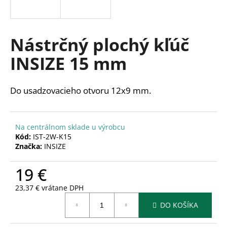
á
j
s
Nástrčný plochý kľúč
ť
INSIZE 15 mm
?
Do usadzovacieho otvoru 12x9 mm.
HĽADAŤ
Na centrálnom sklade u výrobcu
Kód:
IST-2W-K15
Značka:
INSIZE
O
19 €
d
p
23,37 € vrátane DPH
o
Jednotková
r
DO KOŠÍKA
cena:
ú