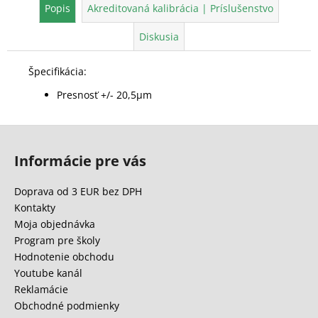
Popis
Akreditovaná kalibrácia | Príslušenstvo
Diskusia
Špecifikácia:
Presnosť +/- 20,5μm
Z
á
Informácie pre vás
p
ä
Doprava od 3 EUR bez DPH
t
Kontakty
i
Moja objednávka
e
Program pre školy
Hodnotenie obchodu
Youtube kanál
Reklamácie
Obchodné podmienky