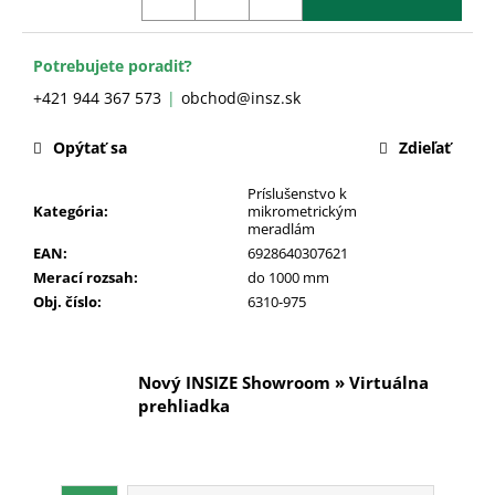
č
a
m
Potrebujete poradiť?
e
+421 944 367 573
obchod@insz.sk
Opýtať sa
Zdieľať
Príslušenstvo k
Kategória
:
mikrometrickým
meradlám
EAN
:
6928640307621
Merací rozsah
:
do 1000 mm
Obj. číslo
:
6310-975
Nový INSIZE Showroom » Virtuálna
prehliadka