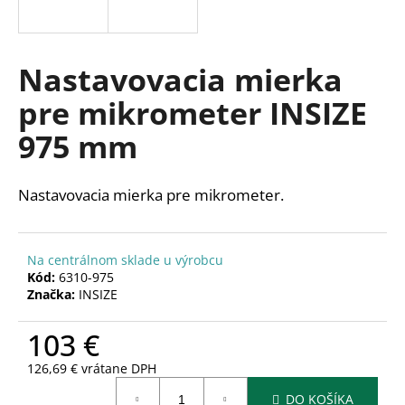
á
j
s
Nastavovacia mierka
ť
pre mikrometer INSIZE
?
975 mm
Nastavovacia mierka pre mikrometer.
HĽADAŤ
Na centrálnom sklade u výrobcu
Kód:
6310-975
O
Značka:
INSIZE
d
p
103 €
o
r
126,69 € vrátane DPH
Jednotková
ú
DO KOŠÍKA
cena: