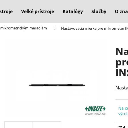
stroje
Veľké prístroje
Katalógy
Služby
O zna
 k mikrometrickým meradlám
Nastavovacia mierka pre mikrometer 
Čo potrebujete nájsť?
Na
HĽADAŤ
pr
IN
Odporúčame
Nasta
Na c
výro