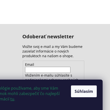
Odoberať newsletter
Vložte svoj e-mail a my Vám budeme
zasielať informácie o nových
produktoch na našom e-shope.
Email
Vložením e-mailu súhlasíte s
podmienkami ochrany osobných
údajov
nológie používame, aby sme Vám
Súhlasím
ok mohli zabezpečiť čo najlepší
PRIHLÁSIŤ SA
rmácií
tu
.