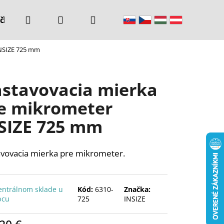
Hľadať
Prihlásenie
Nákupný
čke
Kontakty
INSIZE 725 mm
košík
stavovacia mierka
e mikrometer
SIZE 725 mm
vovacia mierka pre mikrometer.
entrálnom sklade u
Kód:
6310-
Značka:
bcu
725
INSIZE