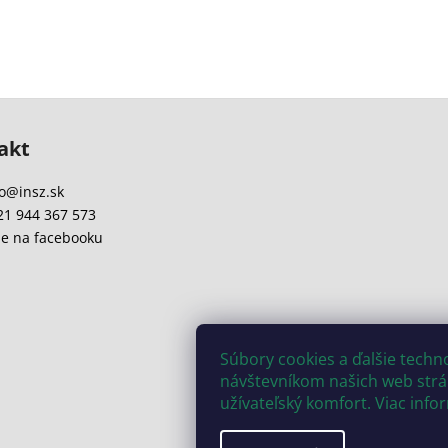
akt
o
@
insz.sk
21 944 367 573
e na facebooku
Súbory cookies a ďalšie tech
návštevníkom našich web strán
užívateľský komfort. Viac info