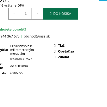
20 €
7 € vrátane DPH
otková
DO KOŠÍKA
:
ebujete poradiť?
 944 367 573
obchod@insz.sk
Tlač
Príslušenstvo k
gória
:
mikrometrickým
Opýtať sa
meradlám
Zdieľať
6928640307577
cí
do 1000 mm
ah
:
číslo
:
6310-725
a