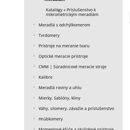
Katalógy » Príslušenstvo k
mikrometrickým meradlám
Meradlá s odchýlkomerom
Tvrdomery
Prístroje na meranie tvaru
Optické meracie prístroje
CMM | Súradnicové meracie stroje
Kalibre
Meradlá roviny a uhlu
Mierky, šablóny, kliny
Váhy, silomery, závažie a príslušenstvo
Hrúbkomery
Momentové kľúče a skúšobné prístroje