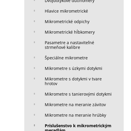
Dvojdotykové dutinomery
Hlavice mikrometrické
Mikrometrické odpichy
Mikrometrické hĺbkomery
Pasametre a nastaviteľné
strmeňové kalibre
Špeciálne mikrometre
Mikrometre s úzkymi dotykmi
Mikrometre s dotykmi v tvare
hrotov
Mikrometre s tanierovými dotykmi
Mikrometre na meranie závitov
Mikrometre na meranie hrúbky
Príslušenstvo k mikrometrickým
meradlám