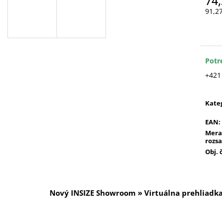
74,
91,2
Jedn
cena
Potr
+421
Kate
EAN
:
Mera
rozs
Obj. 
Nový INSIZE Showroom » Virtuálna prehliadk