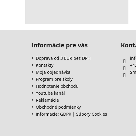
Z
á
Informácie pre vás
Kont
p
ä
Doprava od 3 EUR bez DPH
inf
t
Kontakty
+4
i
Moja objednávka
Sm
e
Program pre školy
Hodnotenie obchodu
Youtube kanál
Reklamácie
Obchodné podmienky
Informácie: GDPR | Súbory Cookies