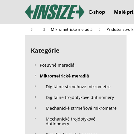
K
Prejsť
na
o
E-shop
Malé prí
obsah
Späť
Späť
š
do
do
í
Domov
Mikrometrické meradlá
Príslušenstvo
k
obchodu
obchodu
B
o
Kategórie
Preskočiť
č
kategórie
n
Posuvné meradlá
ý
p
Mikrometrické meradlá
a
Digitálne strmeňové mikrometre
n
Digitálne trojdotykové dutinomery
e
l
Mechanické strmeňové mikrometre
Mechanické trojdotykové
dutinomery