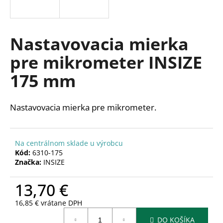
á
j
s
Nastavovacia mierka
ť
pre mikrometer INSIZE
?
175 mm
Nastavovacia mierka pre mikrometer.
HĽADAŤ
Na centrálnom sklade u výrobcu
Kód:
6310-175
O
Značka:
INSIZE
d
p
13,70 €
o
r
16,85 € vrátane DPH
Jednotková
ú
DO KOŠÍKA
cena: