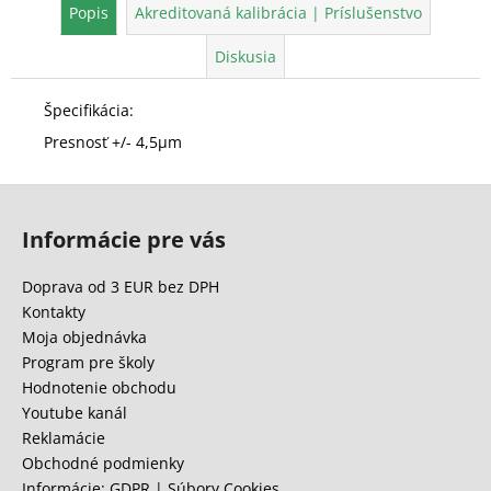
Popis
Akreditovaná kalibrácia | Príslušenstvo
Diskusia
Špecifikácia:
Presnosť +/- 4,5μm
Z
á
Informácie pre vás
p
ä
Doprava od 3 EUR bez DPH
t
Kontakty
i
Moja objednávka
e
Program pre školy
Hodnotenie obchodu
Youtube kanál
Reklamácie
Obchodné podmienky
Informácie: GDPR | Súbory Cookies