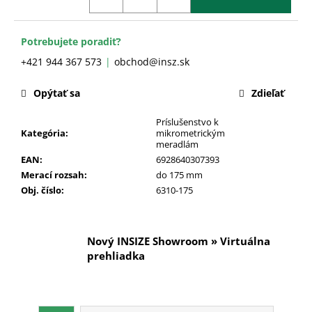
č
a
m
Potrebujete poradiť?
e
+421 944 367 573
obchod@insz.sk
Opýtať sa
Zdieľať
Príslušenstvo k
Kategória
:
mikrometrickým
meradlám
EAN
:
6928640307393
Merací rozsah
:
do 175 mm
Obj. číslo
:
6310-175
Nový INSIZE Showroom » Virtuálna
prehliadka