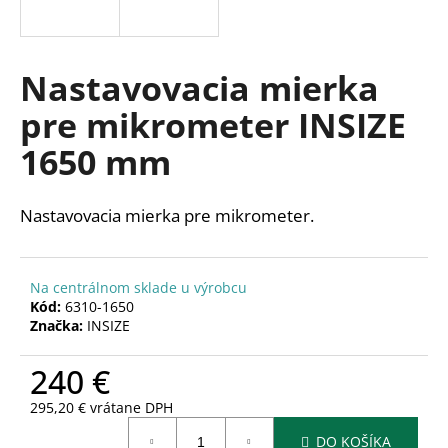
á
j
s
Nastavovacia mierka
ť
pre mikrometer INSIZE
?
1650 mm
Nastavovacia mierka pre mikrometer.
HĽADAŤ
Na centrálnom sklade u výrobcu
Kód:
6310-1650
O
Značka:
INSIZE
d
p
240 €
o
r
295,20 € vrátane DPH
Jednotková
ú
DO KOŠÍKA
cena: