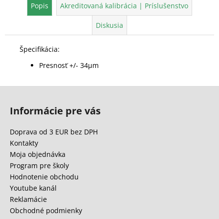
Popis
Akreditovaná kalibrácia | Príslušenstvo
Diskusia
Špecifikácia:
Presnosť +/- 34μm
Z
á
Informácie pre vás
p
ä
Doprava od 3 EUR bez DPH
t
Kontakty
i
Moja objednávka
e
Program pre školy
Hodnotenie obchodu
Youtube kanál
Reklamácie
Obchodné podmienky