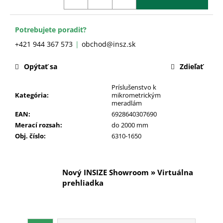
č
a
m
Potrebujete poradiť?
e
+421 944 367 573
obchod@insz.sk
Opýtať sa
Zdieľať
Príslušenstvo k
Kategória
:
mikrometrickým
meradlám
EAN
:
6928640307690
Merací rozsah
:
do 2000 mm
Obj. číslo
:
6310-1650
Nový INSIZE Showroom » Virtuálna
prehliadka