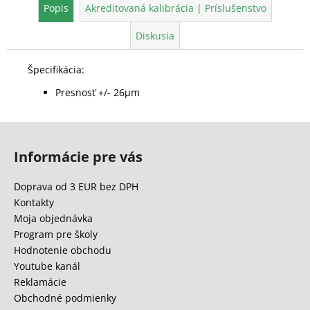
Popis
Akreditovaná kalibrácia | Príslušenstvo
Diskusia
Špecifikácia:
Presnosť +/- 26μm
Z
á
Informácie pre vás
p
ä
Doprava od 3 EUR bez DPH
t
Kontakty
i
Moja objednávka
e
Program pre školy
Hodnotenie obchodu
Youtube kanál
Reklamácie
Obchodné podmienky