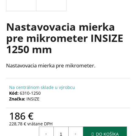
á
j
s
Nastavovacia mierka
ť
pre mikrometer INSIZE
?
1250 mm
Nastavovacia mierka pre mikrometer.
HĽADAŤ
Na centrálnom sklade u výrobcu
Kód:
6310-1250
O
Značka:
INSIZE
d
p
186 €
o
r
228,78 € vrátane DPH
Jednotková
ú
DO KOŠÍKA
cena: