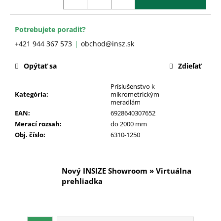
č
a
m
Potrebujete poradiť?
e
+421 944 367 573
obchod@insz.sk
Opýtať sa
Zdieľať
Príslušenstvo k
Kategória
:
mikrometrickým
meradlám
EAN
:
6928640307652
Merací rozsah
:
do 2000 mm
Obj. číslo
:
6310-1250
Nový INSIZE Showroom » Virtuálna
prehliadka