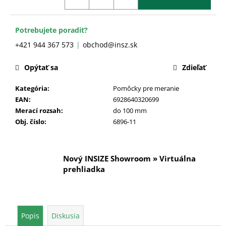
č
a
m
Potrebujete poradiť?
e
+421 944 367 573
obchod@insz.sk
Opýtať sa
Zdieľať
Kategória
:
Pomôcky pre meranie
EAN
:
6928640320699
Merací rozsah
:
do 100 mm
Obj. číslo
:
6896-11
Nový INSIZE Showroom » Virtuálna
prehliadka
Popis
Diskusia