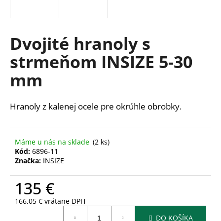
á
j
s
Dvojité hranoly s
ť
strmeňom INSIZE 5-30
?
mm
Hranoly z kalenej ocele pre okrúhle obrobky.
HĽADAŤ
Máme u nás na sklade
(2 ks)
Kód:
6896-11
O
Značka:
INSIZE
d
p
135 €
o
r
166,05 € vrátane DPH
Jednotková
ú
DO KOŠÍKA
cena: