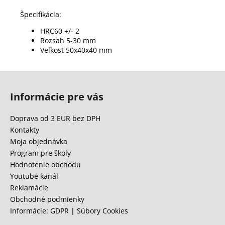
Špecifikácia:
HRC60 +/- 2
Rozsah 5-30 mm
Veľkosť 50x40x40 mm
Z
á
Informácie pre vás
p
ä
Doprava od 3 EUR bez DPH
t
Kontakty
i
Moja objednávka
e
Program pre školy
Hodnotenie obchodu
Youtube kanál
Reklamácie
Obchodné podmienky
Informácie: GDPR | Súbory Cookies