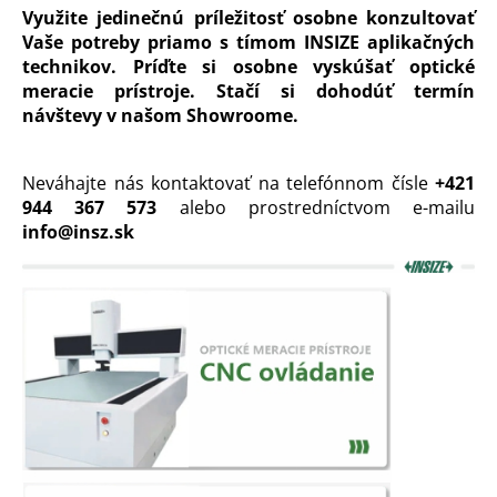
Využite jedinečnú príležitosť osobne konzultovať
á
Vaše potreby priamo s tímom INSIZE aplikačných
j
technikov. Príďte si osobne vyskúšať optické
s
meracie prístroje. Stačí si dohodúť termín
ť
návštevy v našom Showroome.
?
Neváhajte nás kontaktovať na telefónnom čísle
+421
944 367 573
alebo prostredníctvom e-mailu
info@insz.sk
HĽADAŤ
O
d
p
o
r
ú