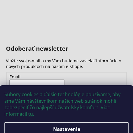
Odoberať newsletter
Vložte svoj e-mail a my Vám budeme zasielať informácie o
nových produktoch na našom e-shope.
Email
Vložením e-mailu súhlasíte s
podmienkami ochrany
Súbory cookies a ďalšie technológie používame, aby
osobných údajov
sme Vám návštevníkom našich web stránok mohli
zabezpečiť čo najlepší užívateľský komfort. Viac
PRIHLÁSIŤ SA
informácií
tu
.
Nastavenie