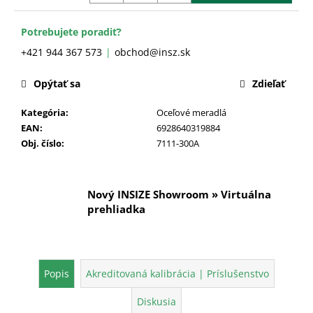
č
a
m
Potrebujete poradiť?
e
+421 944 367 573
obchod@insz.sk
Opýtať sa
Zdieľať
Kategória
:
Oceľové meradlá
EAN
:
6928640319884
Obj. číslo
:
7111-300A
Nový INSIZE Showroom » Virtuálna
prehliadka
Popis
Akreditovaná kalibrácia | Príslušenstvo
Diskusia