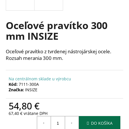
á
j
s
Oceľové pravítko 300
ť
mm INSIZE
?
Oceľové pravítko z tvrdenej nástrojárskej ocele.
Rozsah merania 300 mm.
HĽADAŤ
Na centrálnom sklade u výrobcu
Kód:
7111-300A
Značka:
INSIZE
O
d
54,80 €
p
o
67,40 € vrátane DPH
r
Jednotková
ú
DO KOŠÍKA
cena: