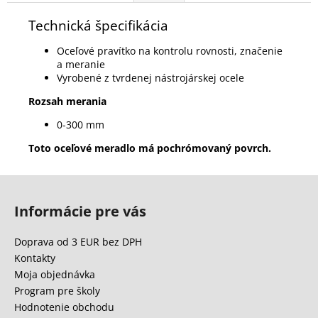
Technická špecifikácia
Oceľové pravítko na kontrolu rovnosti, značenie
a meranie
Vyrobené z tvrdenej nástrojárskej ocele
Rozsah merania
0-300 mm
Toto oceľové meradlo má pochrómovaný povrch.
Z
á
Informácie pre vás
p
ä
Doprava od 3 EUR bez DPH
t
Kontakty
i
Moja objednávka
e
Program pre školy
Hodnotenie obchodu