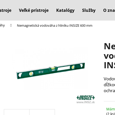
stroje
Veľké prístroje
Katalógy
Služby
O zna
áhy
Nemagnetická vodováha z hliníku INSIZE 600 mm
Čo potrebujete nájsť?
Ne
HĽADAŤ
vo
IN
Odporúčame
Vodov
dĺžko
ochra
Máme
(2 ks)