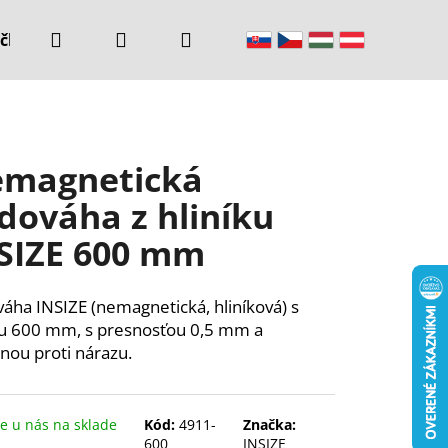
Hľadať
Prihlásenie
Nákupný
čke
Kontakty
košík
magnetická
dováha z hliníku
SIZE 600 mm
áha INSIZE (nemagnetická, hliníková) s
u 600 mm, s presnosťou 0,5 mm a
nou proti nárazu.
 u nás na sklade
Kód:
4911-
Značka:
600
INSIZE