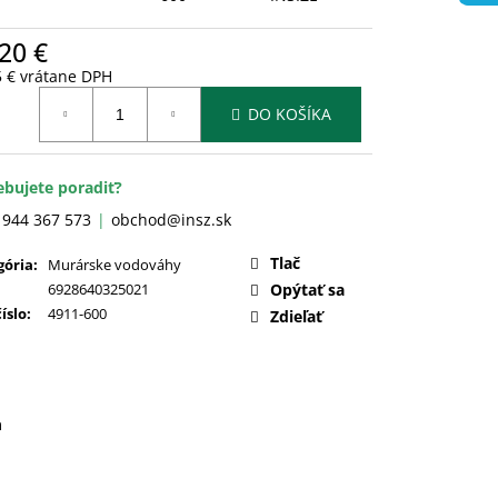
20 €
5 € vrátane DPH
otková
DO KOŠÍKA
:
ebujete poradiť?
 944 367 573
obchod@insz.sk
Tlač
gória
:
Murárske vodováhy
6928640325021
Opýtať sa
číslo
:
4911-600
Zdieľať
a