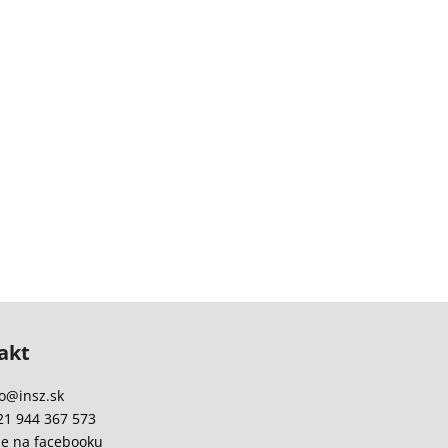
akt
o
@
insz.sk
21 944 367 573
e na facebooku