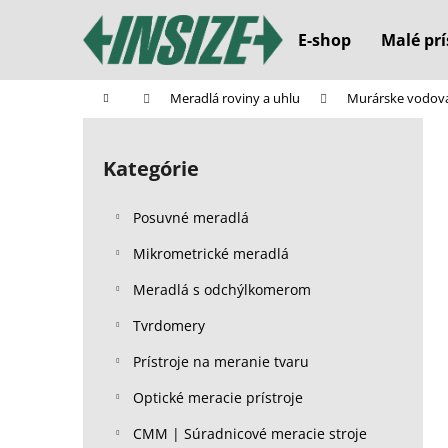
K
Prejsť
na
o
E-shop
Malé prí
obsah
Späť
Späť
š
do
do
í
Domov
Meradlá roviny a uhlu
Murárske vodov
k
obchodu
obchodu
B
o
Kategórie
Preskočiť
č
kategórie
n
Posuvné meradlá
ý
p
Mikrometrické meradlá
a
Meradlá s odchýlkomerom
n
Tvrdomery
e
l
Prístroje na meranie tvaru
Optické meracie prístroje
CMM | Súradnicové meracie stroje