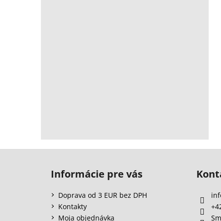
Z
á
Informácie pre vás
Kont
p
ä
Doprava od 3 EUR bez DPH
inf
t
Kontakty
+4
i
Moja objednávka
Sm