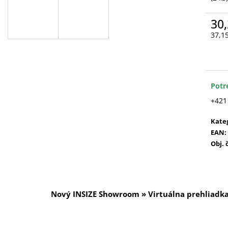
30,
37,1
Jedn
cena
Potr
+421
Kate
EAN
:
Obj. 
Nový INSIZE Showroom » Virtuálna prehliadk