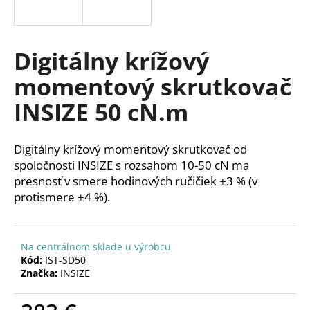
á
j
s
Digitálny krížový
ť
momentový skrutkovač
?
INSIZE 50 cN.m
Digitálny krížový momentový skrutkovač od
HĽADAŤ
spoločnosti INSIZE s rozsahom 10-50 cN ma
presnosť v smere hodinových ručičiek
±
3 % (v
protismere
±
4 %).
O
d
Na centrálnom sklade u výrobcu
p
Kód:
IST-SD50
o
Značka:
INSIZE
r
ú