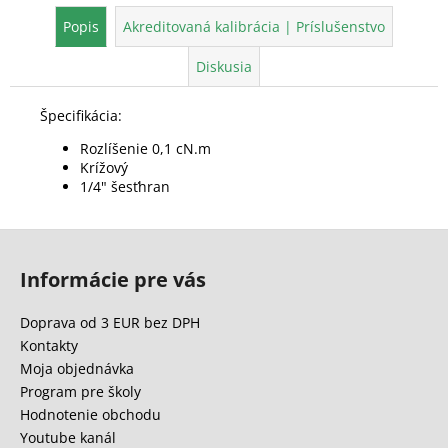
Popis
Akreditovaná kalibrácia | Príslušenstvo
Diskusia
Špecifikácia:
Rozlíšenie 0,1 cN.m
Krížový
1/4" šesťhran
Z
á
Informácie pre vás
p
ä
Doprava od 3 EUR bez DPH
t
Kontakty
i
Moja objednávka
e
Program pre školy
Hodnotenie obchodu
Youtube kanál