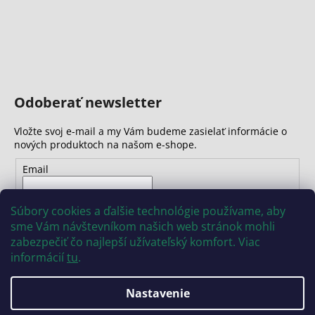
Odoberať newsletter
Vložte svoj e-mail a my Vám budeme zasielať informácie o
nových produktoch na našom e-shope.
Email
Vložením e-mailu súhlasíte s
podmienkami ochrany
Súbory cookies a ďalšie technológie používame, aby
osobných údajov
sme Vám návštevníkom našich web stránok mohli
zabezpečiť čo najlepší užívateľský komfort. Viac
PRIHLÁSIŤ SA
informácií
tu
.
Nastavenie
Vytvoril Shoptet