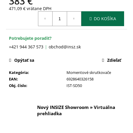
383 €
č
a
471,09 € vrátane DPH
m
Jednotková
DO KOŠÍKA
cena:
e
Potrebujete poradiť?
+421 944 367 573
obchod@insz.sk
Opýtať sa
Zdieľať
Kategória
:
Momentové skrutkovače
EAN
:
6928640326158
Obj. číslo
:
IST-SD50
Nový INSIZE Showroom » Virtuálna
prehliadka