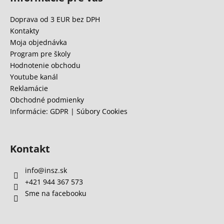
p
ä
Doprava od 3 EUR bez DPH
t
Kontakty
i
Moja objednávka
e
Program pre školy
Hodnotenie obchodu
Youtube kanál
Reklamácie
Obchodné podmienky
Informácie: GDPR | Súbory Cookies
Kontakt
info
@
insz.sk
+421 944 367 573
Sme na facebooku