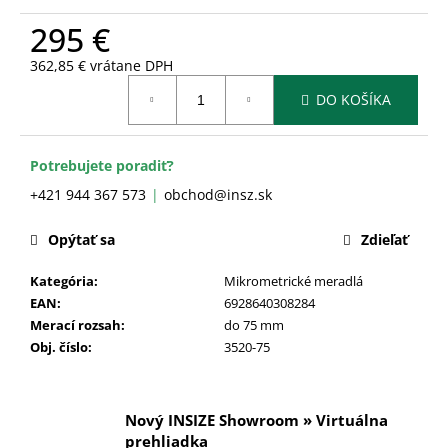
č
a
295 €
m
362,85 € vrátane DPH
e
Jednotková
DO KOŠÍKA
cena:
Potrebujete poradiť?
+421 944 367 573
obchod@insz.sk
Opýtať sa
Zdieľať
Kategória
:
Mikrometrické meradlá
EAN
:
6928640308284
Merací rozsah
:
do 75 mm
Obj. číslo
:
3520-75
Nový INSIZE Showroom » Virtuálna
prehliadka