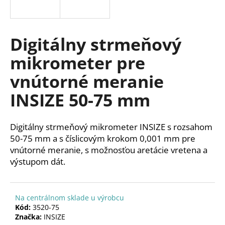
á
j
s
Digitálny strmeňový
ť
mikrometer pre
?
vnútorné meranie
INSIZE 50-75 mm
HĽADAŤ
Digitálny strmeňový mikrometer INSIZE s rozsahom
50-75 mm a s číslicovým krokom 0,001 mm pre
vnútorné meranie, s možnosťou aretácie vretena a
O
výstupom dát.
d
p
o
Na centrálnom sklade u výrobcu
r
Kód:
3520-75
ú
Značka:
INSIZE