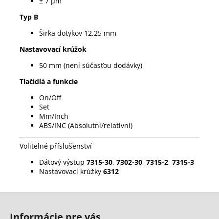
± 7 µm
Typ B
Širka dotykov 12,25 mm
Nastavovací krúžok
50 mm (není súčasťou dodávky)
Tlačidlá a funkcie
On/Off
Set
Mm/Inch
ABS/INC (Absolutní/relativní)
Volitelné příslušenství
Dátový výstup
7315-30
,
7302-30
,
7315-2
,
7315-3
Nastavovací krúžky
6312
Z
á
Informácie pre vás