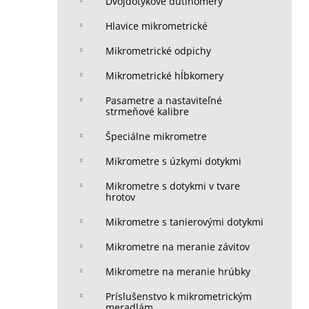
Dvojdotykové dutinomery
Hlavice mikrometrické
Mikrometrické odpichy
Mikrometrické hĺbkomery
Pasametre a nastaviteľné
strmeňové kalibre
Špeciálne mikrometre
Mikrometre s úzkymi dotykmi
Mikrometre s dotykmi v tvare
hrotov
Mikrometre s tanierovými dotykmi
Mikrometre na meranie závitov
Mikrometre na meranie hrúbky
Príslušenstvo k mikrometrickým
meradlám