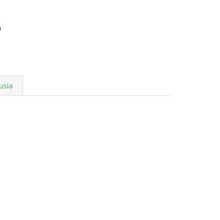
a
usia