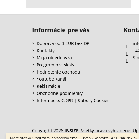
Z
á
Informácie pre vás
Kont
p
ä
Doprava od 3 EUR bez DPH
inf
t
Kontakty
+4
i
Moja objednávka
Sm
e
Program pre školy
Hodnotenie obchodu
Youtube kanál
Reklamácie
Obchodné podmienky
Informácie: GDPR | Súbory Cookies
Copyright 2026
INSIZE
. Všetky práva vyhradené.
Up
Máte otázky? Radi Vám ich zodpovieme → rýchly kontakt: +421 944 367 57