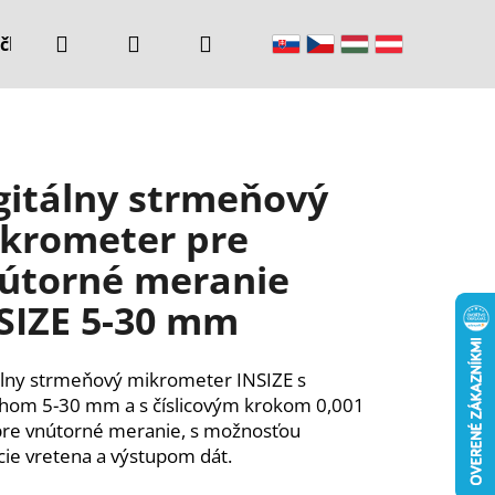
Hľadať
Prihlásenie
Nákupný
čke
Kontakty
košík
gitálny strmeňový
krometer pre
útorné meranie
SIZE 5-30 mm
álny strmeňový mikrometer INSIZE s
hom 5-30 mm a s číslicovým krokom 0,001
e vnútorné meranie, s možnosťou
cie vretena a výstupom dát.