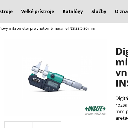
stroje
Veľké prístroje
Katalógy
Služby
O zna
eňový mikrometer pre vnútorné meranie INSIZE 5-30 mm
Čo potrebujete nájsť?
Di
HĽADAŤ
mi
vn
Odporúčame
IN
Digit
rozsa
mm pr
aretá