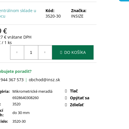
entrálnom sklade u
Kód:
Značka:
bcu
3520-30
INSIZE
9 €
27 € vrátane DPH
otková
 / 1 ks
:
DO KOŠÍKA
ebujete poradiť?
 944 367 573
obchod@insz.sk
Tlač
gória
:
Mikrometrické meradlá
6928640308260
Opýtať sa
:
3520
Zdieľať
cí
do 30 mm
ah
:
číslo
:
3520-30