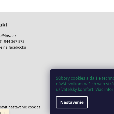
akt
o
@
insz.sk
21 944 367 573
e na facebooku
Súbory cookies a ďalšie tech
návštevníkom našich web strán
užívateľský komfort. Viac info
Nastavenie
raviť nastavenie cookies
3