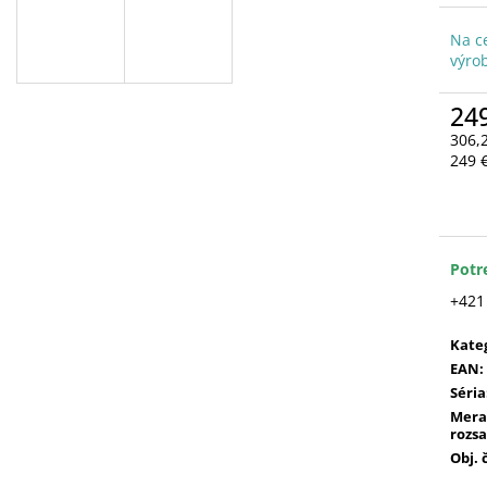
Na c
výro
24
306,
Jedn
249 €
cena
Potr
+421
Kate
EAN
:
Séria
Mera
rozs
Obj. 