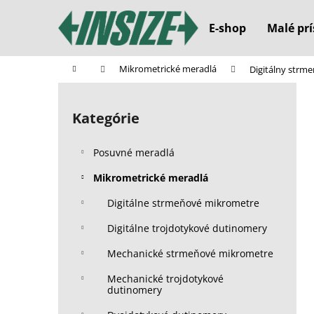
K
Prejsť
na
o
E-shop
Malé prí
obsah
Späť
Späť
š
do
do
í
Domov
Mikrometrické meradlá
Digitálny strm
k
obchodu
obchodu
B
o
Kategórie
Preskočiť
č
kategórie
n
Posuvné meradlá
ý
p
Mikrometrické meradlá
a
Digitálne strmeňové mikrometre
n
Digitálne trojdotykové dutinomery
e
l
Mechanické strmeňové mikrometre
Mechanické trojdotykové
dutinomery