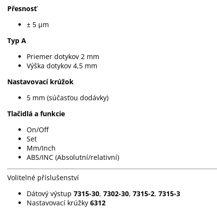
Přesnosť
± 5 µm
Typ A
Priemer dotykov 2 mm
Výška dotykov 4,5 mm
Nastavovací krúžok
5 mm (súčasťou dodávky)
Tlačidlá a funkcie
On/Off
Set
Mm/Inch
ABS/INC (Absolutní/relativní)
Volitelné příslušenství
Dátový výstup
7315-30
,
7302-30
,
7315-2
,
7315-3
Nastavovací krúžky
6312