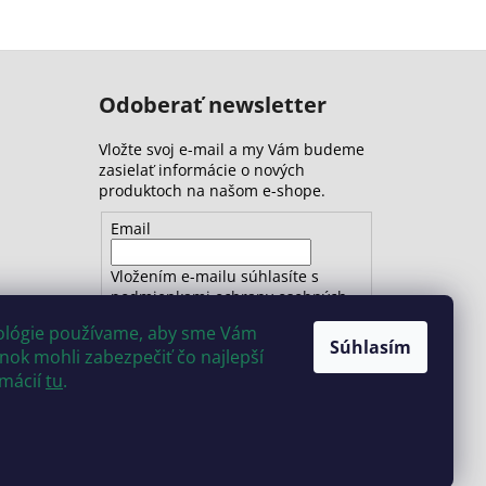
Odoberať newsletter
Vložte svoj e-mail a my Vám budeme
zasielať informácie o nových
produktoch na našom e-shope.
Email
Vložením e-mailu súhlasíte s
podmienkami ochrany osobných
údajov
nológie používame, aby sme Vám
Súhlasím
ok mohli zabezpečiť čo najlepší
PRIHLÁSIŤ SA
rmácií
tu
.
Vytvoril Shoptet