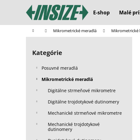
K
Prejsť
na
o
E-shop
Malé prí
obsah
Späť
Späť
š
do
do
í
Domov
Mikrometrické meradlá
Mikrometrické
k
obchodu
obchodu
B
o
Kategórie
Preskočiť
č
kategórie
n
Posuvné meradlá
ý
p
Mikrometrické meradlá
a
Digitálne strmeňové mikrometre
n
Digitálne trojdotykové dutinomery
e
l
Mechanické strmeňové mikrometre
Mechanické trojdotykové
dutinomery