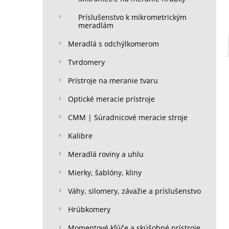
Príslušenstvo k mikrometrickým
meradlám
Meradlá s odchýlkomerom
Tvrdomery
Prístroje na meranie tvaru
Optické meracie prístroje
CMM | Súradnicové meracie stroje
Kalibre
Meradlá roviny a uhlu
Mierky, šablóny, kliny
Váhy, silomery, závažie a príslušenstvo
Hrúbkomery
Momentové kľúče a skúšobné prístroje