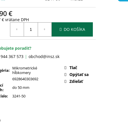
90 €
7 € vrátane DPH
otková
DO KOŠÍKA
:
ebujete poradiť?
 944 367 573
obchod@insz.sk
Tlač
Mikrometrické
gória
:
hĺbkomery
Opýtať sa
6928640303692
Zdieľať
cí
do 50 mm
ah
:
číslo
:
3241-50
a