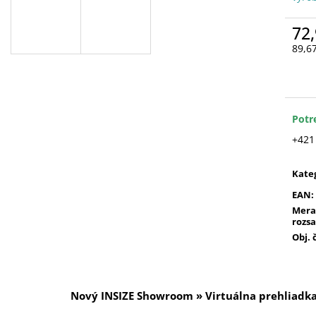
72,
89,6
Jedn
cena
Potr
+421
Kate
EAN
:
Mera
rozs
Obj. 
Nový INSIZE Showroom » Virtuálna prehliadk