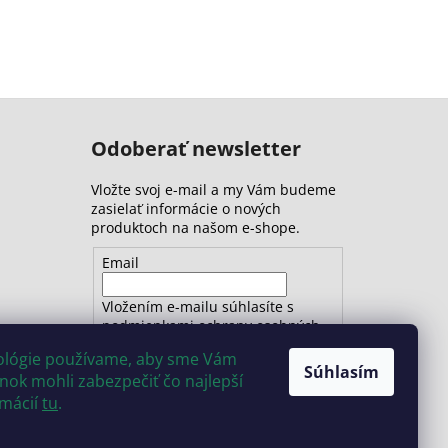
Odoberať newsletter
Vložte svoj e-mail a my Vám budeme
zasielať informácie o nových
produktoch na našom e-shope.
Email
Vložením e-mailu súhlasíte s
podmienkami ochrany osobných
údajov
nológie používame, aby sme Vám
Súhlasím
ok mohli zabezpečiť čo najlepší
PRIHLÁSIŤ SA
rmácií
tu
.