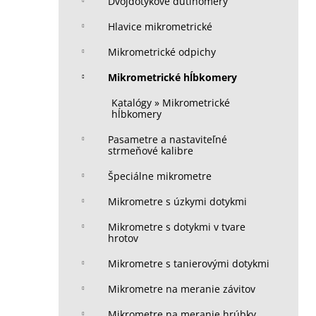
Dvojdotykové dutinomery
Hlavice mikrometrické
Mikrometrické odpichy
Mikrometrické hĺbkomery
Katalógy » Mikrometrické
hĺbkomery
Pasametre a nastaviteľné
strmeňové kalibre
Špeciálne mikrometre
Mikrometre s úzkymi dotykmi
Mikrometre s dotykmi v tvare
hrotov
Mikrometre s tanierovými dotykmi
Mikrometre na meranie závitov
Mikrometre na meranie hrúbky