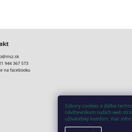
akt
o
@
insz.sk
21 944 367 573
e na facebooku
Súbory cookies a ďalšie tech
návštevníkom našich web strán
užívateľský komfort. Viac info