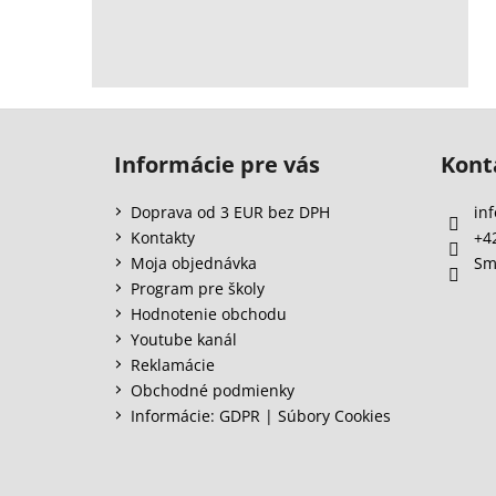
Z
á
Informácie pre vás
Kont
p
ä
Doprava od 3 EUR bez DPH
inf
t
Kontakty
+4
i
Moja objednávka
Sm
e
Program pre školy
Hodnotenie obchodu
Youtube kanál
Reklamácie
Obchodné podmienky
Informácie: GDPR | Súbory Cookies