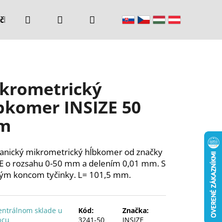
Hľadať
Prihlásenie
Nákupný
čke
Kontakty
košík
krometrický
bkomer INSIZE 50
m
nický mikrometrický hĺbkomer od značky
E o rozsahu 0-50 mm a delením 0,01 mm. S
ým koncom tyčinky. L= 101,5 mm.
entrálnom sklade u
Kód:
Značka:
bcu
3241-50
INSIZE