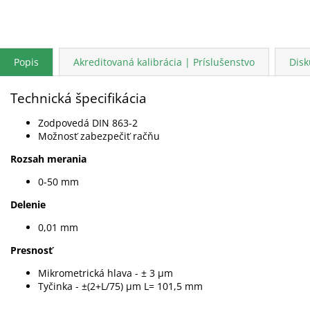
Popis
Akreditovaná kalibrácia | Príslušenstvo
Disk
Technická špecifikácia
Zodpovedá DIN 863-2
Možnosť zabezpečiť račňu
Rozsah merania
0-50 mm
Delenie
0,01 mm
Presnosť
Mikrometrická hlava - ± 3 µm
Tyčinka - ±(2+L/75) µm L= 101,5 mm