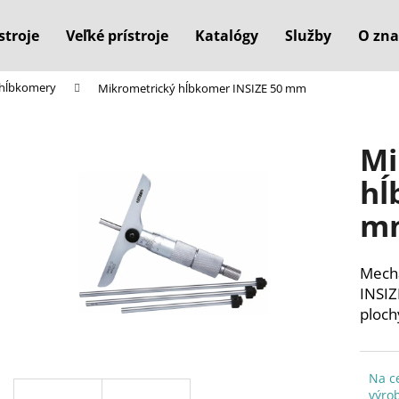
stroje
Veľké prístroje
Katalógy
Služby
O zna
 hĺbkomery
Mikrometrický hĺbkomer INSIZE 50 mm
Čo potrebujete nájsť?
Mi
HĽADAŤ
hĺ
m
Odporúčame
Mecha
INSIZ
ploch
Na c
výro