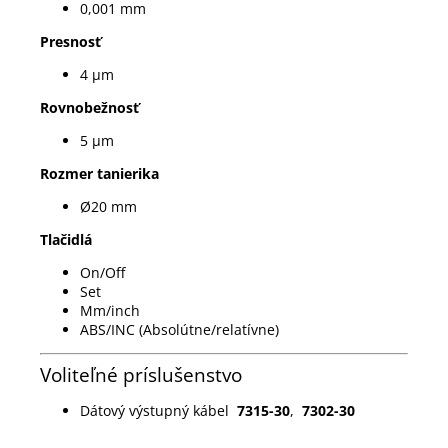
0,001 mm
Presnosť
4 µm
Rovnobežnosť
5 µm
Rozmer tanierika
Ø20 mm
Tlačidlá
On/Off
Set
Mm/inch
ABS/INC (Absolútne/relatívne)
Voliteľné príslušenstvo
Dátový výstupný kábel
7315-30
,
7302-30