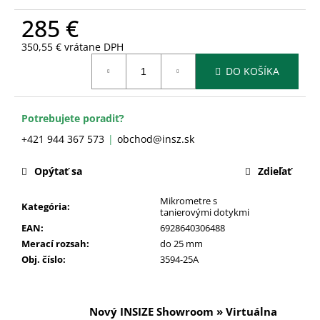
č
a
285 €
m
350,55 € vrátane DPH
e
Jednotková
DO KOŠÍKA
cena:
Potrebujete poradiť?
+421 944 367 573
obchod@insz.sk
Opýtať sa
Zdieľať
Mikrometre s
Kategória
:
tanierovými dotykmi
EAN
:
6928640306488
Merací rozsah
:
do 25 mm
Obj. číslo
:
3594-25A
Nový INSIZE Showroom » Virtuálna