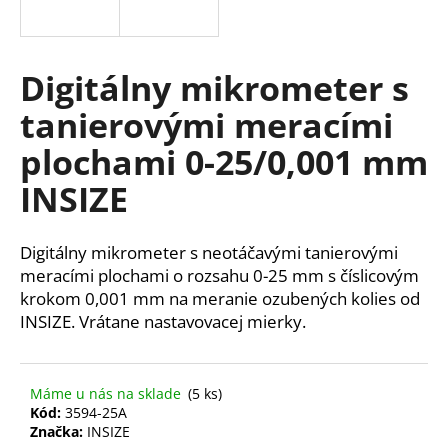
á
j
s
Digitálny mikrometer s
ť
tanierovými meracími
?
plochami 0-25/0,001 mm
INSIZE
HĽADAŤ
Digitálny mikrometer s neotáčavými tanierovými
meracími plochami o rozsahu 0-25 mm s číslicovým
krokom 0,001 mm na meranie ozubených kolies od
O
INSIZE. Vrátane nastavovacej mierky.
d
p
o
Máme u nás na sklade
(5 ks)
r
Kód:
3594-25A
ú
Značka:
INSIZE