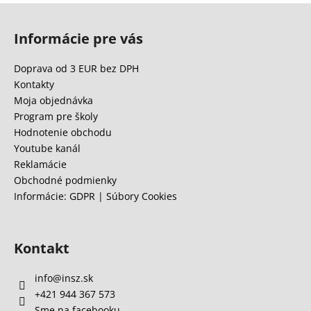
Z
á
Informácie pre vás
p
ä
Doprava od 3 EUR bez DPH
t
Kontakty
i
Moja objednávka
e
Program pre školy
Hodnotenie obchodu
Youtube kanál
Reklamácie
Obchodné podmienky
Informácie: GDPR | Súbory Cookies
Kontakt
info
@
insz.sk
+421 944 367 573
Sme na facebooku