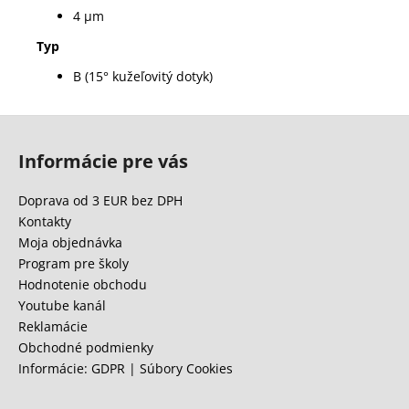
4 µm
Typ
B (15° kužeľovitý dotyk)
Z
á
Informácie pre vás
p
ä
Doprava od 3 EUR bez DPH
t
Kontakty
i
Moja objednávka
e
Program pre školy
Hodnotenie obchodu
Youtube kanál
Reklamácie
Obchodné podmienky
Informácie: GDPR | Súbory Cookies