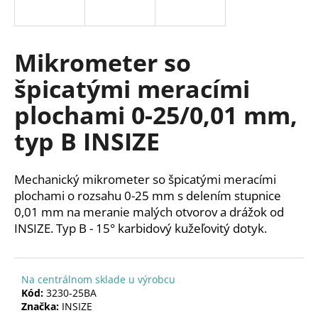
á
j
s
Mikrometer so
ť
špicatými meracími
?
plochami 0-25/0,01 mm,
typ B INSIZE
HĽADAŤ
Mechanický mikrometer so špicatými meracími
plochami o rozsahu 0-25 mm s delením stupnice
0,01 mm na meranie malých otvorov a drážok od
O
INSIZE.
Typ B - 15° karbidový kužeľovitý dotyk.
d
p
o
Na centrálnom sklade u výrobcu
r
Kód:
3230-25BA
ú
Značka:
INSIZE