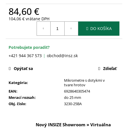
č
a
84,60 €
m
104,06 € vrátane DPH
e
Jednotková
DO KOŠÍKA
cena:
Potrebujete poradiť?
+421 944 367 573
obchod@insz.sk
Opýtať sa
Zdieľať
Mikrometre s dotykmi v
Kategória
:
tvare hrotov
EAN
:
6928640305474
Merací rozsah
:
do 25 mm
Obj. číslo
:
3230-25BA
Nový INSIZE Showroom » Virtuálna