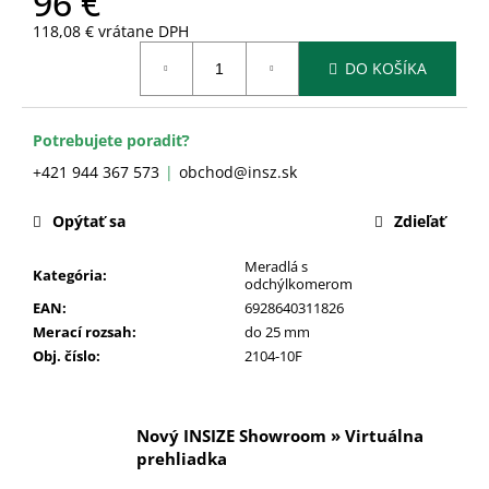
96 €
č
a
118,08 € vrátane DPH
m
Jednotková
DO KOŠÍKA
cena:
e
Potrebujete poradiť?
+421 944 367 573
obchod@insz.sk
Opýtať sa
Zdieľať
Meradlá s
Kategória
:
odchýlkomerom
EAN
:
6928640311826
Merací rozsah
:
do 25 mm
Obj. číslo
:
2104-10F
Nový INSIZE Showroom » Virtuálna
prehliadka