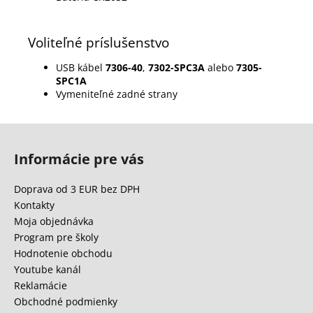
Voliteľné príslušenstvo
USB kábel
7306-40
,
7302-SPC3A
alebo
7305-
SPC1A
Vymeniteľné zadné strany
Z
á
Informácie pre vás
p
ä
Doprava od 3 EUR bez DPH
t
Kontakty
i
Moja objednávka
e
Program pre školy
Hodnotenie obchodu
Youtube kanál
Reklamácie
Obchodné podmienky