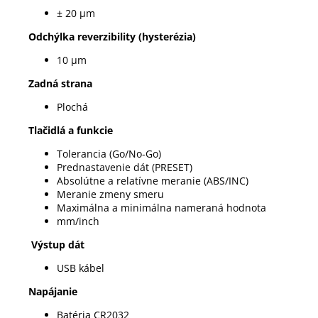
± 20 µm
Odchýlka reverzibility (hysterézia)
10 µm
Zadná strana
Plochá
Tlačidlá a funkcie
Tolerancia (Go/No-Go)
Prednastavenie dát (PRESET)
Absolútne a relatívne meranie (ABS/INC)
Meranie zmeny smeru
Maximálna a minimálna nameraná hodnota
mm/inch
Výstup dát
USB kábel
Napájanie
Batéria CR2032