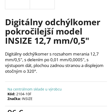
á
j
s
Digitálny odchýlkomer
ť
pokročilejší model
?
INSIZE 12,7 mm/0,5"
Digitálny odchýlkomer s rozsahom merania 12,7
HĽADAŤ
mm/0,5", s delením po 0,01 mm/0,0005", s
výstupom dát, plochou zadnou stranou a displejom
otočným o 320°.
O
d
Na centrálnom sklade u výrobcu
p
Kód:
2104-10F
o
Značka:
INSIZE
r
ú