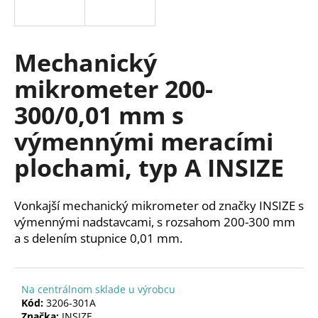
á
j
s
Mechanický
ť
mikrometer 200-
?
300/0,01 mm s
výmennými meracími
plochami, typ A INSIZE
HĽADAŤ
Vonkajší mechanický mikrometer od značky INSIZE s
výmennými nadstavcami, s rozsahom 200-300 mm
O
a s delením stupnice 0,01 mm.
d
p
o
r
Na centrálnom sklade u výrobcu
ú
Kód:
3206-301A
Značka:
INSIZE