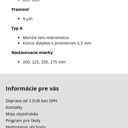
Presnosť
9 µm
Typ A
Menšie telo mikrometra
Konce dotykov s priemerom 6,5 mm
Nastavovacie mierky
200, 225, 250, 275 mm
Z
á
Informácie pre vás
p
ä
Doprava od 3 EUR bez DPH
t
Kontakty
i
Moja objednávka
e
Program pre školy
Hodnotenie obchodu