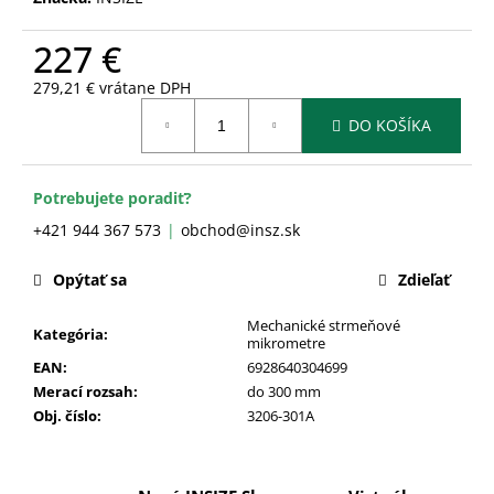
č
a
227 €
m
e
279,21 € vrátane DPH
Jednotková
DO KOŠÍKA
cena:
Potrebujete poradiť?
+421 944 367 573
obchod@insz.sk
Opýtať sa
Zdieľať
Mechanické strmeňové
Kategória
:
mikrometre
EAN
:
6928640304699
Merací rozsah
:
do 300 mm
Obj. číslo
:
3206-301A