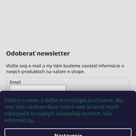
Odoberať newsletter
Vložte svoj e-mail a my Vám budeme zasielať informácie o
nových produktoch na našom e-shope.
Email
Vložením e-mailu súhlasíte s
podmienkami ochrany
Súbory cookies a ďalšie technológie používame, aby
osobných údajov
sme Vám návštevníkom našich web stránok mohli
zabezpečiť čo najlepší užívateľský komfort. Viac
PRIHLÁSIŤ SA
informácií
tu
.
Nastavenie