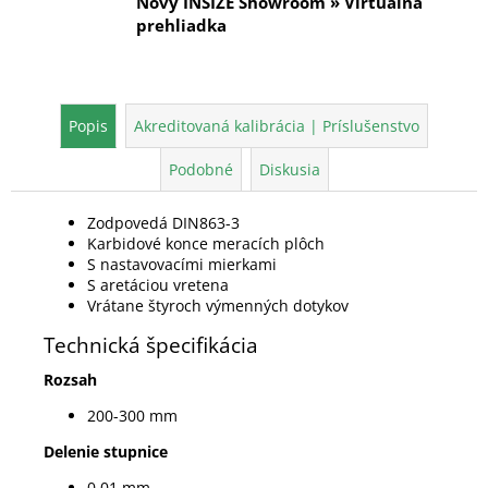
Nový INSIZE Showroom » Virtuálna
prehliadka
Popis
Akreditovaná kalibrácia | Príslušenstvo
Podobné
Diskusia
Zodpovedá DIN863-3
Karbidové konce meracích plôch
S nastavovacími mierkami
S aretáciou vretena
Vrátane štyroch výmenných dotykov
Technická špecifikácia
Rozsah
200-300 mm
Delenie stupnice
0,01 mm