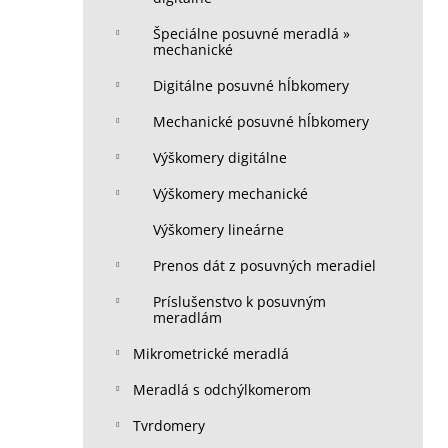
Špeciálne posuvné meradlá »
mechanické
Digitálne posuvné hĺbkomery
Mechanické posuvné hĺbkomery
Výškomery digitálne
Výškomery mechanické
Výškomery lineárne
Prenos dát z posuvných meradiel
Príslušenstvo k posuvným
meradlám
Mikrometrické meradlá
Meradlá s odchýlkomerom
Tvrdomery