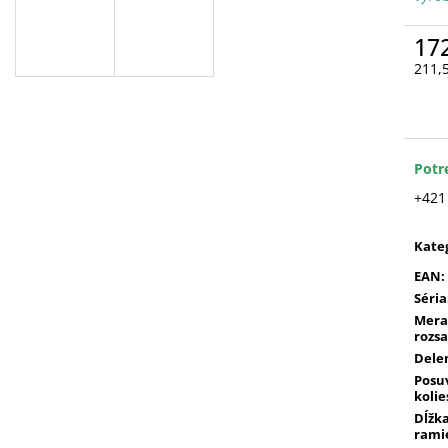
17
211,
Jedn
cena
Potr
+421
Kate
EAN
:
Séria
Mera
rozs
Dele
Posu
kolie
Dĺžk
rami