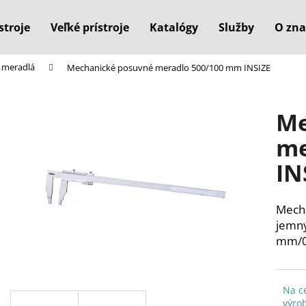
stroje
Veľké prístroje
Katalógy
Služby
O zna
 meradlá
Mechanické posuvné meradlo 500/100 mm INSIZE
Čo potrebujete nájsť?
Me
HĽADAŤ
me
IN
Odporúčame
Mecha
jemný
mm/0-
Na c
výro