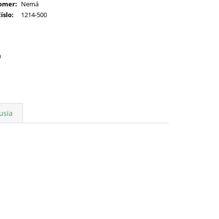
omer
:
Nemá
číslo
:
1214-500
a
usia