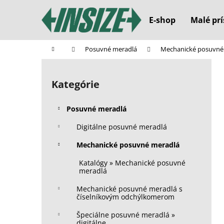
K
Prejsť
na
o
E-shop
Malé prí
obsah
Späť
Späť
š
do
do
í
Domov
Posuvné meradlá
Mechanické posuvné
k
obchodu
obchodu
B
o
Kategórie
Preskočiť
č
kategórie
n
Posuvné meradlá
ý
p
Digitálne posuvné meradlá
a
Mechanické posuvné meradlá
n
Katalógy » Mechanické posuvné
e
meradlá
l
Mechanické posuvné meradlá s
číselníkovým odchýlkomerom
Špeciálne posuvné meradlá »
digitálne