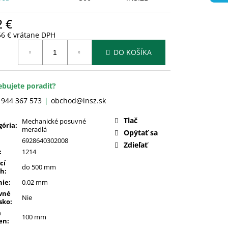
2 €
56 € vrátane DPH
otková
DO KOŠÍKA
:
ebujete poradiť?
 944 367 573
obchod@insz.sk
Tlač
Mechanické posuvné
gória
:
meradlá
Opýtať sa
6928640302008
Zdieľať
:
1214
cí
do 500 mm
ah
:
nie
:
0,02 mm
vné
Nie
sko
:
a
100 mm
en
: