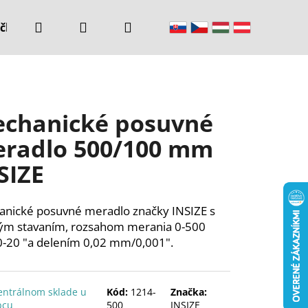
Hľadať
Prihlásenie
Nákupný
čke
Kontakty
košík
chanické posuvné
radlo 500/100 mm
SIZE
nické posuvné meradlo značky INSIZE s
m stavaním, rozsahom merania 0-500
20 "a delením 0,02 mm/0,001".
entrálnom sklade u
Kód:
1214-
Značka:
bcu
500
INSIZE