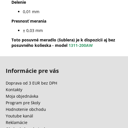
Delenie
0,01 mm
Presnosť merania
± 0,03 mm
Toto posuvné meradlo (šublera) je k dispozícii aj
bez
posuvného kolieska - model
1311-200AW
Z
á
Informácie pre vás
p
ä
Doprava od 3 EUR bez DPH
t
Kontakty
i
Moja objednávka
e
Program pre školy
Hodnotenie obchodu
Youtube kanál
Reklamácie