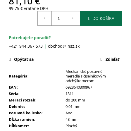
81,10 €
č
a
99,75 € vrátane DPH
m
Jednotková
DO KOŠÍKA
cena:
e
Potrebujete poradiť?
+421 944 367 573
obchod@insz.sk
Opýtať sa
Zdieľať
Mechanické posuvné
Kategória
:
meradlá s číselníkovým
odchýlkomerom
EAN
:
6928640300967
Séria
:
1311
Merací rozsah
:
do 200 mm
Delenie
:
0,01 mm
Posuvné koliesko
:
Áno
Dĺžka ramien
:
48 mm
Hĺbkomer
:
Plochý