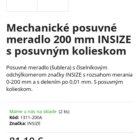
á
j
s
Mechanické posuvné
ť
meradlo 200 mm INSIZE
?
s posuvným kolieskom
Posuvné meradlo (šublera) s číselníkovým
HĽADAŤ
odchýlkomerom značky INSIZE s rozsahom merania
0-200 mm a s delením po 0,01 mm. S posuvným
kolieskom.
O
d
Máme u nás na sklade
(2 ks)
p
Kód:
1311-200A
o
Značka:
INSIZE
r
ú