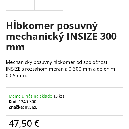
á
j
s
Hĺbkomer posuvný
ť
mechanický INSIZE 300
?
mm
Mechanický posuvný hĺbkomer od spoločnosti
HĽADAŤ
INSIZE s rozsahom merania 0-300 mm a delením
0,05 mm.
O
Máme u nás na sklade
(3 ks)
d
Kód:
1240-300
p
Značka:
INSIZE
o
r
47,50 €
ú