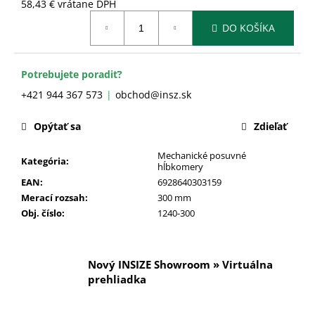
č
58,43 € vrátane DPH
a
Jednotková
DO KOŠÍKA
cena:
m
e
Potrebujete poradiť?
+421 944 367 573
obchod@insz.sk
Opýtať sa
Zdieľať
Mechanické posuvné
Kategória
:
hĺbkomery
EAN
:
6928640303159
Merací rozsah
:
300 mm
Obj. číslo
:
1240-300
Nový INSIZE Showroom » Virtuálna
prehliadka