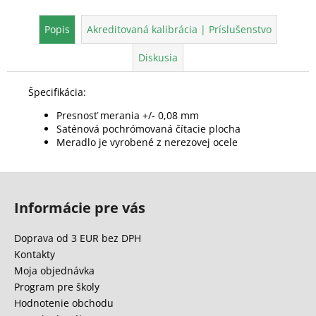
Popis
Akreditovaná kalibrácia | Príslušenstvo
Diskusia
Špecifikácia:
Presnosť merania +/- 0,08 mm
Saténová pochrómovaná čítacie plocha
Meradlo je vyrobené z nerezovej ocele
Z
á
Informácie pre vás
p
ä
Doprava od 3 EUR bez DPH
t
Kontakty
i
Moja objednávka
e
Program pre školy
Hodnotenie obchodu