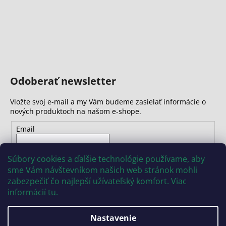
Odoberať newsletter
Vložte svoj e-mail a my Vám budeme zasielať informácie o
nových produktoch na našom e-shope.
Email
Vložením e-mailu súhlasíte s
podmienkami ochrany
Súbory cookies a ďalšie technológie používame, aby
osobných údajov
sme Vám návštevníkom našich web stránok mohli
zabezpečiť čo najlepší užívateľský komfort. Viac
PRIHLÁSIŤ SA
informácií
tu
.
Nastavenie
Vytvoril Shoptet