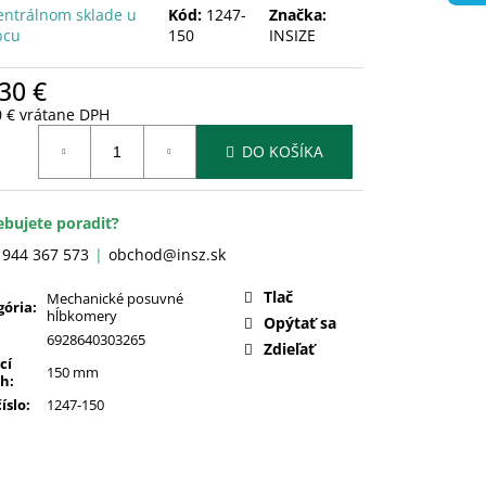
entrálnom sklade u
Kód:
1247-
Značka:
bcu
150
INSIZE
30 €
0 € vrátane DPH
otková
DO KOŠÍKA
:
ebujete poradiť?
 944 367 573
obchod@insz.sk
Tlač
Mechanické posuvné
gória
:
hĺbkomery
Opýtať sa
6928640303265
Zdieľať
cí
150 mm
ah
:
číslo
:
1247-150