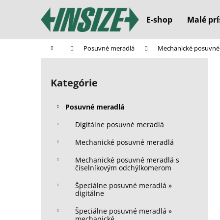
K
Prejsť
na
o
E-shop
Malé prí
obsah
Späť
Späť
š
do
do
í
Domov
Posuvné meradlá
Mechanické posuvné
k
obchodu
obchodu
B
o
Kategórie
Preskočiť
č
kategórie
n
Posuvné meradlá
ý
p
Digitálne posuvné meradlá
a
Mechanické posuvné meradlá
n
Mechanické posuvné meradlá s
e
číselníkovým odchýlkomerom
l
Špeciálne posuvné meradlá »
digitálne
Špeciálne posuvné meradlá »
mechanické