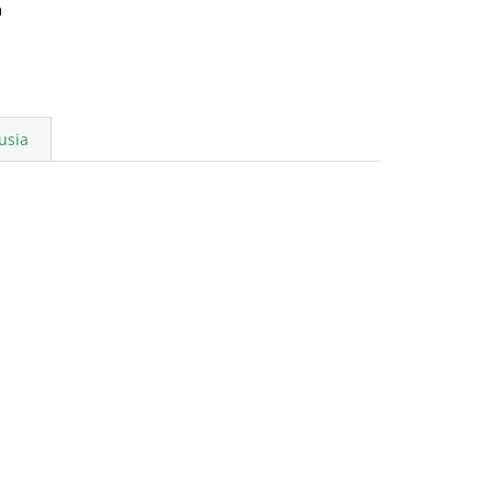
a
usia