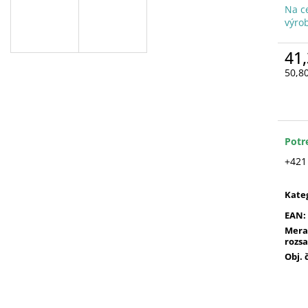
Na c
výro
41,
50,8
Jedn
cena
Potr
+421
Kate
EAN
:
Mera
rozs
Obj. 