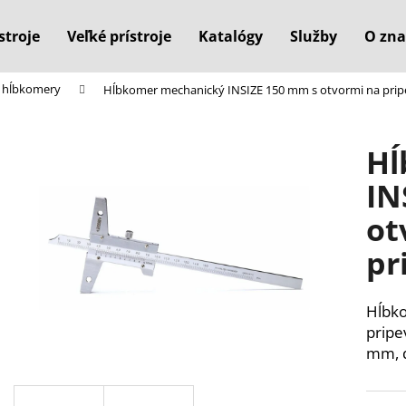
stroje
Veľké prístroje
Katalógy
Služby
O zna
 hĺbkomery
Hĺbkomer mechanický INSIZE 150 mm s otvormi na pripe
Čo potrebujete nájsť?
Hĺ
HĽADAŤ
IN
ot
Odporúčame
pr
Hĺbko
pripe
mm, 