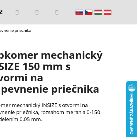
Hľadať
Prihlásenie
Nákupný
čke
Kontakty
vnenie priečnika
košík
bkomer mechanický
SIZE 150 mm s
vormi na
ipevnenie priečnika
mer mechanický INSIZE s otvormi na
vnenie priečnika, rozsahom merania 0-150
delením 0,05 mm.