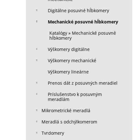
Digitálne posuvné hĺbkomery
Mechanické posuvné hĺbkomery
Katalógy » Mechanické posuvné
hĺbkomery
Výškomery digitálne
Výškomery mechanické
Výškomery lineárne
Prenos dát z posuvných meradiel
Príslušenstvo k posuvným
meradlám
Mikrometrické meradlá
Meradlá s odchýlkomerom
Tvrdomery