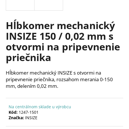
á
j
s
Hĺbkomer mechanický
ť
INSIZE 150 / 0,02 mm s
?
otvormi na pripevnenie
priečnika
HĽADAŤ
Hĺbkomer mechanický INSIZE s otvormi na
pripevnenie priečnika, rozsahom merania 0-150
mm, delením 0,02 mm.
O
d
p
Na centrálnom sklade u výrobcu
o
Kód:
1247-1501
r
Značka:
INSIZE
ú