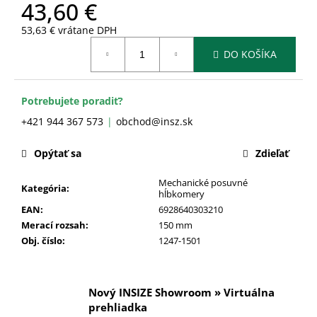
č
43,60 €
a
53,63 € vrátane DPH
m
Jednotková
e
DO KOŠÍKA
cena:
Potrebujete poradiť?
+421 944 367 573
obchod@insz.sk
Opýtať sa
Zdieľať
Mechanické posuvné
Kategória
:
hĺbkomery
EAN
:
6928640303210
Merací rozsah
:
150 mm
Obj. číslo
:
1247-1501
Nový INSIZE Showroom » Virtuálna
prehliadka