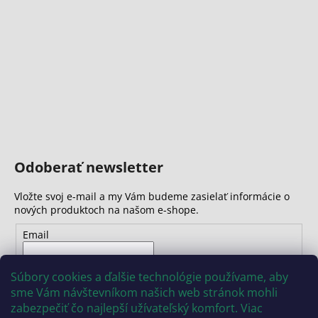
Odoberať newsletter
Vložte svoj e-mail a my Vám budeme zasielať informácie o
nových produktoch na našom e-shope.
Email
Vložením e-mailu súhlasíte s
podmienkami ochrany
Súbory cookies a ďalšie technológie používame, aby
osobných údajov
sme Vám návštevníkom našich web stránok mohli
zabezpečiť čo najlepší užívateľský komfort. Viac
PRIHLÁSIŤ SA