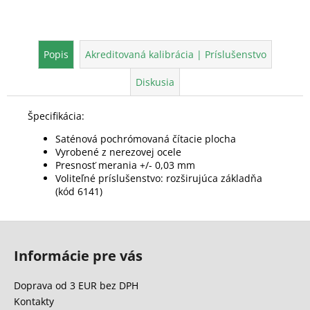
Popis
Akreditovaná kalibrácia | Príslušenstvo
Diskusia
Špecifikácia:
Saténová pochrómovaná čítacie plocha
Vyrobené z nerezovej ocele
Presnosť merania +/- 0,03 mm
Voliteľné príslušenstvo: rozširujúca základňa
(kód 6141)
Z
á
Informácie pre vás
p
ä
Doprava od 3 EUR bez DPH
t
Kontakty