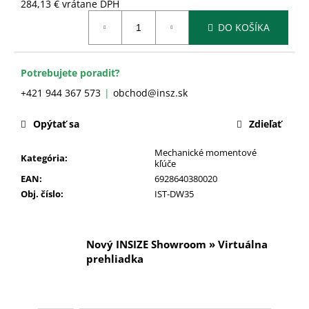
č
284,13 € vrátane DPH
a
Jednotková
DO KOŠÍKA
cena:
m
e
Potrebujete poradiť?
+421 944 367 573
obchod@insz.sk
Opýtať sa
Zdieľať
Mechanické momentové
Kategória
:
kľúče
EAN
:
6928640380020
Obj. číslo
:
IST-DW35
Nový INSIZE Showroom » Virtuálna
prehliadka