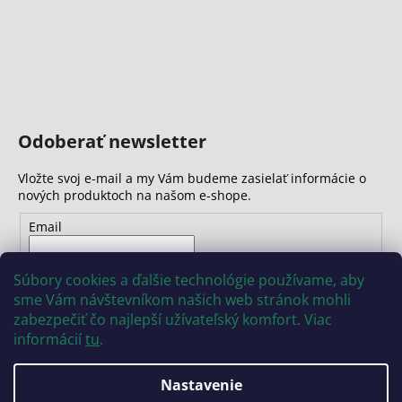
Odoberať newsletter
Vložte svoj e-mail a my Vám budeme zasielať informácie o
nových produktoch na našom e-shope.
Email
Vložením e-mailu súhlasíte s
podmienkami ochrany
Súbory cookies a ďalšie technológie používame, aby
osobných údajov
sme Vám návštevníkom našich web stránok mohli
zabezpečiť čo najlepší užívateľský komfort. Viac
PRIHLÁSIŤ SA
informácií
tu
.
Nastavenie
Vytvoril Shoptet