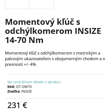
á
j
s
Momentový kľúč s
ť
odchýlkomerom INSIZE
?
14-70 Nm
Momentový kľúč s odchýlkomerom s metrickým a
HĽADAŤ
palcovým ukazovateľom s obojsmerným chodom a o
presnosti +/- 4%.
O
Na centrálnom sklade u výrobcu
d
Kód:
IST-DW70
p
Značka:
INSIZE
o
r
231 €
ú