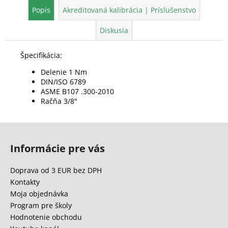
Popis
Akreditovaná kalibrácia | Príslušenstvo
Diskusia
Špecifikácia:
Delenie 1 Nm
DIN/ISO 6789
ASME B107 .300-2010
Račňa 3/8"
Z
á
Informácie pre vás
p
ä
Doprava od 3 EUR bez DPH
t
Kontakty
i
Moja objednávka
e
Program pre školy
Hodnotenie obchodu