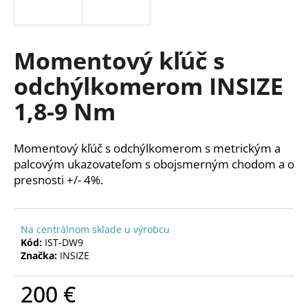
á
j
s
Momentový kľúč s
ť
odchýlkomerom INSIZE
?
1,8-9 Nm
Momentový kľúč s odchýlkomerom s metrickým a
HĽADAŤ
palcovým ukazovateľom s obojsmerným chodom a o
presnosti +/- 4%.
O
Na centrálnom sklade u výrobcu
d
Kód:
IST-DW9
p
Značka:
INSIZE
o
r
200 €
ú