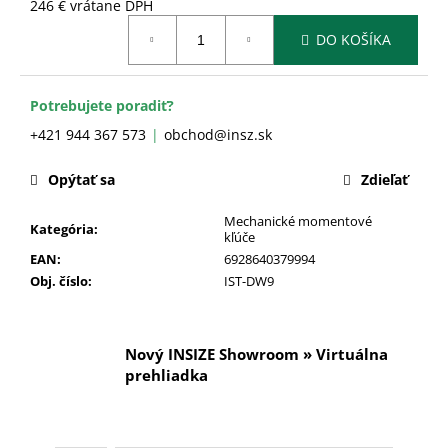
č
246 € vrátane DPH
a
Jednotková
DO KOŠÍKA
cena:
m
e
Potrebujete poradiť?
+421 944 367 573
obchod@insz.sk
Opýtať sa
Zdieľať
Mechanické momentové
Kategória
:
kľúče
EAN
:
6928640379994
Obj. číslo
:
IST-DW9
Nový INSIZE Showroom » Virtuálna
prehliadka