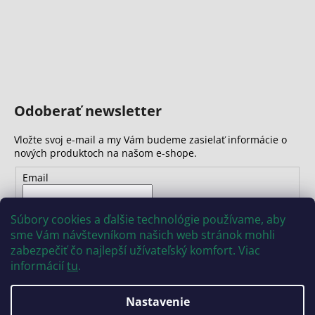
Odoberať newsletter
Vložte svoj e-mail a my Vám budeme zasielať informácie o
nových produktoch na našom e-shope.
Email
Vložením e-mailu súhlasíte s
podmienkami ochrany
Súbory cookies a ďalšie technológie používame, aby
osobných údajov
sme Vám návštevníkom našich web stránok mohli
zabezpečiť čo najlepší užívateľský komfort. Viac
PRIHLÁSIŤ SA
informácií
tu
.
Nastavenie
Vytvoril Shoptet