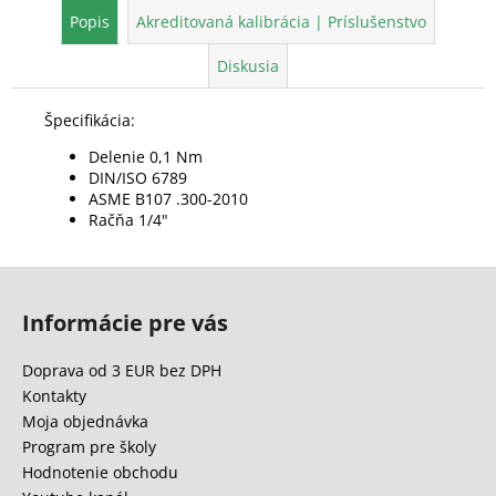
Popis
Akreditovaná kalibrácia | Príslušenstvo
Diskusia
Špecifikácia:
Delenie 0,1 Nm
DIN/ISO 6789
ASME B107 .300-2010
Račňa 1/4"
Z
á
Informácie pre vás
p
ä
Doprava od 3 EUR bez DPH
t
Kontakty
i
Moja objednávka
e
Program pre školy
Hodnotenie obchodu