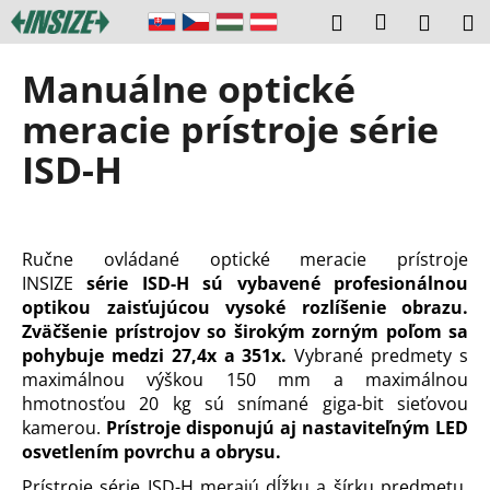
K
Prejsť
Prihláseni
Hľadať
Náku
M
na
o
obsah
Späť
Späť
košík
š
Manuálne optické
í
Č
meracie prístroje série
k
o
ISD-H
p
o
t
r
Ručne ovládané optické meracie prístroje
INSIZE
série ISD-H sú vybavené profesionálnou
e
optikou zaisťujúcou vysoké rozlíšenie obrazu.
b
Zväčšenie prístrojov so širokým zorným poľom sa
u
pohybuje medzi 27,4x a 351x.
Vybrané predmety s
j
maximálnou výškou 150 mm a maximálnou
e
hmotnosťou 20 kg sú snímané giga-bit sieťovou
t
kamerou.
Prístroje disponujú aj nastaviteľným LED
osvetlením povrchu a obrysu.
e
n
Prístroje série ISD-H merajú dĺžku a šírku predmetu,