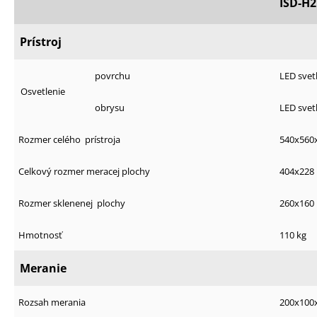
č
ISD-H
a
m
Prístroj
e
povrchu
LED svet
Osvetlenie
obrysu
LED svet
Rozmer celého
prístroja
540x56
Celkový rozmer meracej plochy
404x22
Rozmer sklenenej
plochy
260x16
Hmotnosť
110 kg
Meranie
Rozsah merania
200x10