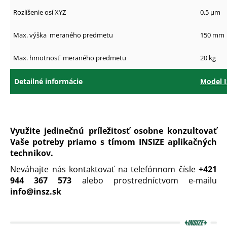
Rozlíšenie osí XYZ
0,5 µm
Max. výška
meraného predmetu
150 m
Max. hmotnosť
meraného predmetu
20 kg
Detailné informácie
Model 
Využite jedinečnú príležitosť osobne konzultovať
Vaše potreby priamo s tímom INSIZE aplikačných
technikov.
Neváhajte nás kontaktovať na telefónnom čísle
+421
944 367 573
alebo prostredníctvom e-mailu
info@insz.sk