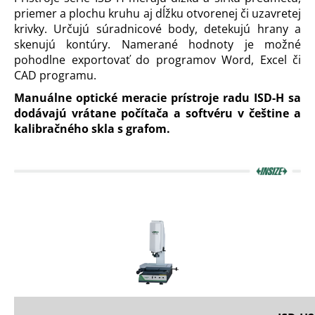
priemer a plochu kruhu aj dĺžku otvorenej či uzavretej
á
krivky. Určujú súradnicové body, detekujú hrany a
j
skenujú kontúry. Namerané hodnoty je možné
s
pohodlne exportovať do programov Word, Excel či
ť
CAD programu.
?
Manuálne optické meracie prístroje radu ISD-H sa
dodávajú vrátane počítača a softvéru v češtine a
kalibračného skla s grafom.
HĽADAŤ
O
d
p
o
r
ú