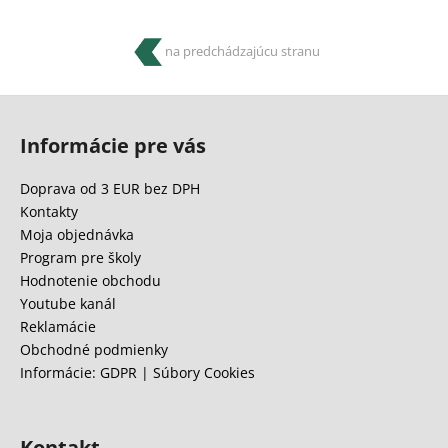
na predchádzajúcu stranu
Z
á
Informácie pre vás
p
ä
Doprava od 3 EUR bez DPH
t
Kontakty
i
Moja objednávka
e
Program pre školy
Hodnotenie obchodu
Youtube kanál
Reklamácie
Obchodné podmienky
Informácie: GDPR | Súbory Cookies
Kontakt