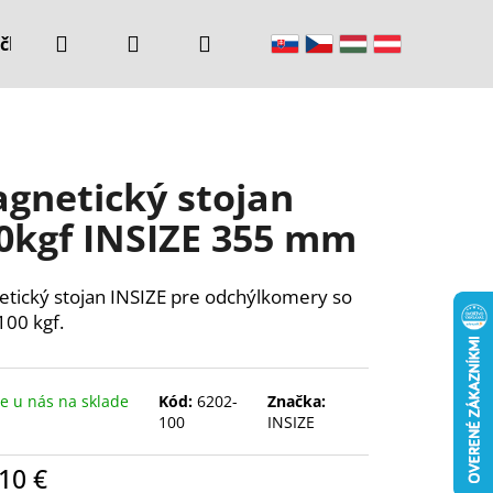
Hľadať
Prihlásenie
Nákupný
čke
Kontakty
košík
gnetický stojan
0kgf INSIZE 355 mm
tický stojan INSIZE pre odchýlkomery so
100 kgf.
 u nás na sklade
Kód:
6202-
Značka:
100
INSIZE
10 €