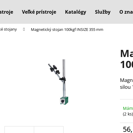
stroje
Veľké prístroje
Katalógy
Služby
O zna
é stojany
Magnetický stojan 100kgf INSIZE 355 mm
Čo potrebujete nájsť?
Ma
HĽADAŤ
10
Magne
Odporúčame
silou 
Máme
(2 ks)
56,