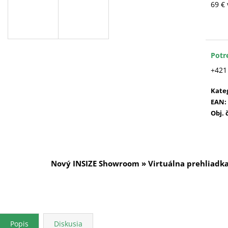
69 €
Jedn
cena
Potr
+421
Kate
EAN
:
Obj. 
Nový INSIZE Showroom » Virtuálna prehliadk
Popis
Diskusia