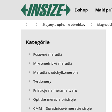
K
Prejsť
na
o
E-shop
Malé prí
obsah
Späť
Späť
š
do
do
í
Domov
Stojany a upínanie obrobkov
Magnetick
k
obchodu
obchodu
B
o
Kategórie
Preskočiť
č
kategórie
n
Posuvné meradlá
ý
p
Mikrometrické meradlá
a
Meradlá s odchýlkomerom
n
Tvrdomery
e
l
Prístroje na meranie tvaru
Optické meracie prístroje
CMM | Súradnicové meracie stroje