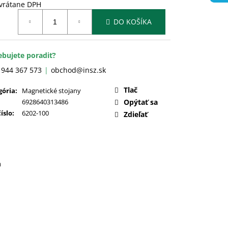
 vrátane DPH
otková
DO KOŠÍKA
:
ebujete poradiť?
 944 367 573
obchod@insz.sk
Tlač
gória
:
Magnetické stojany
6928640313486
Opýtať sa
číslo
:
6202-100
Zdieľať
a