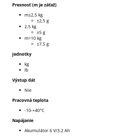
Presnosť (m je záťaž)
m≤2,5 kg
±2,5 g
2,5 kg
±5 g
m>10 kg
±7,5 g
Jednotky
kg
lb
Výstup dát
Nie
Pracovná teplota
-10-+40°C
Napájanie
Akumulátor 6 V/3,2 Ah