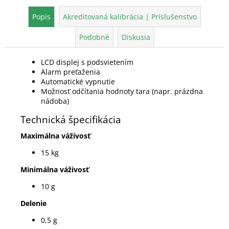
Popis
Akreditovaná kalibrácia | Príslušenstvo
Podobné
Diskusia
LCD displej s podsvietením
Alarm preťaženia
Automatické vypnutie
Možnosť odčítania hodnoty tara (napr. prázdna
nádoba)
Technická špecifikácia
Maximálna váživosť
15 kg
Minimálna váživosť
10 g
Delenie
0,5 g