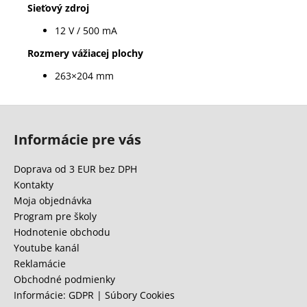
Sieťový zdroj
12 V / 500 mA
Rozmery vážiacej plochy
263×204 mm
Z
á
Informácie pre vás
p
ä
Doprava od 3 EUR bez DPH
t
Kontakty
i
Moja objednávka
e
Program pre školy
Hodnotenie obchodu
Youtube kanál
Reklamácie
Obchodné podmienky
Informácie: GDPR | Súbory Cookies