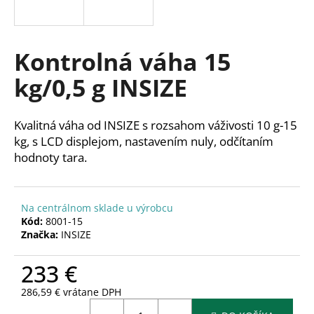
á
j
s
Kontrolná váha 15
ť
kg/0,5 g INSIZE
?
Kvalitná váha od INSIZE s rozsahom váživosti 10 g-15
kg, s LCD displejom, nastavením nuly, odčítaním
hodnoty tara.
HĽADAŤ
Na centrálnom sklade u výrobcu
Kód:
8001-15
O
Značka:
INSIZE
d
p
233 €
o
r
286,59 € vrátane DPH
ú
Jednotková