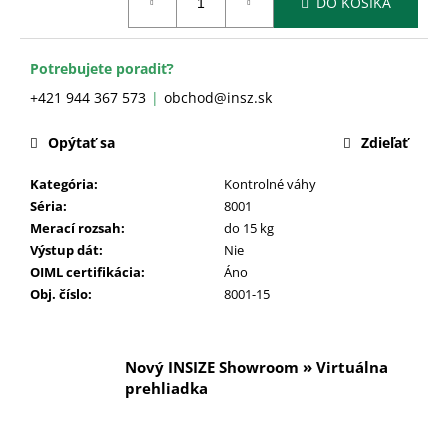
č
DO KOŠÍKA
cena:
a
m
e
Potrebujete poradiť?
+421 944 367 573
obchod@insz.sk
Opýtať sa
Zdieľať
Kategória
:
Kontrolné váhy
Séria
:
8001
Merací rozsah
:
do 15 kg
Výstup dát
:
Nie
OIML certifikácia
:
Áno
Obj. číslo
:
8001-15
Nový INSIZE Showroom » Virtuálna
prehliadka