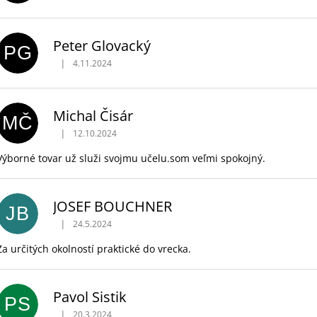
Peter Glovacký
PG
|
4.11.2024
Hodnotenie obchodu je 5 z 5 hviezdičiek.
Michal Čisár
MČ
|
12.10.2024
Hodnotenie obchodu je 5 z 5 hviezdičiek.
Výborné tovar už služi svojmu učelu.som veľmi spokojný.
JOSEF BOUCHNER
JB
|
24.5.2024
Hodnotenie obchodu je 5 z 5 hviezdičiek.
Za určitých okolností praktické do vrecka.
Pavol Sistik
PS
|
20.3.2024