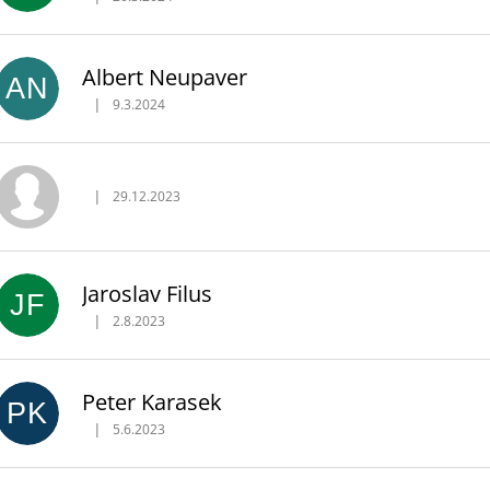
Hodnotenie obchodu je 5 z 5 hviezdičiek.
Albert Neupaver
AN
|
9.3.2024
Hodnotenie obchodu je 5 z 5 hviezdičiek.
|
29.12.2023
Hodnotenie obchodu je 5 z 5 hviezdičiek.
Jaroslav Filus
JF
|
2.8.2023
Hodnotenie obchodu je 5 z 5 hviezdičiek.
Peter Karasek
PK
|
5.6.2023
Hodnotenie obchodu je 5 z 5 hviezdičiek.