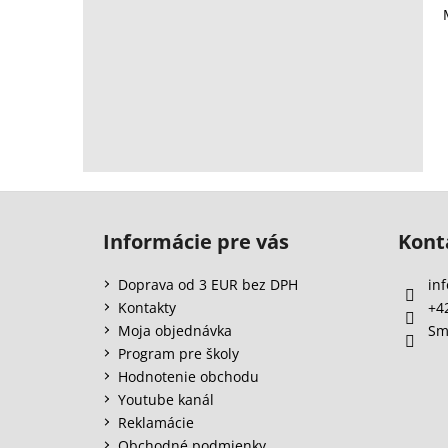
Z
á
Informácie pre vás
Kont
p
ä
Doprava od 3 EUR bez DPH
inf
t
Kontakty
+4
i
Moja objednávka
Sm
e
Program pre školy
Hodnotenie obchodu
Youtube kanál
Reklamácie
Obchodné podmienky