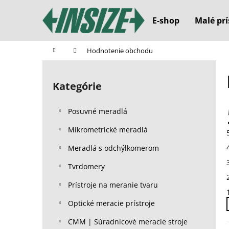
K
Prejsť
na
o
E-shop
Malé prí
obsah
Späť
Späť
š
do
do
í
Domov
Hodnotenie obchodu
k
obchodu
obchodu
B
o
Kategórie
Preskočiť
č
kategórie
n
Posuvné meradlá
ý
p
Mikrometrické meradlá
a
Meradlá s odchýlkomerom
n
Tvrdomery
e
l
Prístroje na meranie tvaru
Optické meracie prístroje
CMM | Súradnicové meracie stroje