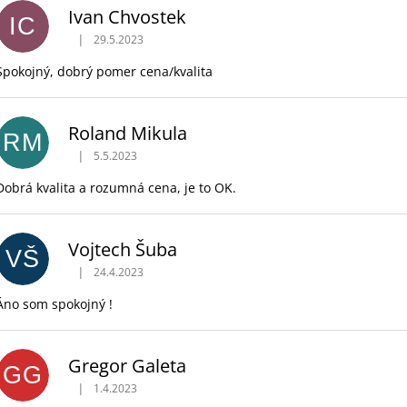
Ivan Chvostek
IC
|
29.5.2023
Hodnotenie obchodu je 5 z 5 hviezdičiek.
Spokojný, dobrý pomer cena/kvalita
Roland Mikula
RM
|
5.5.2023
Hodnotenie obchodu je 5 z 5 hviezdičiek.
Dobrá kvalita a rozumná cena, je to OK.
Vojtech Šuba
VŠ
|
24.4.2023
Hodnotenie obchodu je 5 z 5 hviezdičiek.
Áno som spokojný !
Gregor Galeta
GG
|
1.4.2023
Hodnotenie obchodu je 5 z 5 hviezdičiek.