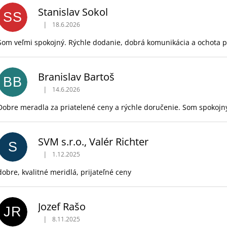
ý
Stanislav Sokol
p
SS
i
|
18.6.2026
Hodnotenie obchodu je 5 z 5 hviezdičiek.
s
Som veľmi spokojný. Rýchle dodanie, dobrá komunikácia a ochota p
h
o
Branislav Bartoš
d
BB
|
n
14.6.2026
Hodnotenie obchodu je 5 z 5 hviezdičiek.
o
Dobre meradla za priatelené ceny a rýchle doručenie. Som spokojn
t
e
SVM s.r.o., Valér Richter
n
S
|
1.12.2025
í
Hodnotenie obchodu je 5 z 5 hviezdičiek.
dobre, kvalitné meridlá, prijateľné ceny
Jozef Rašo
JR
|
8.11.2025
Hodnotenie obchodu je 5 z 5 hviezdičiek.