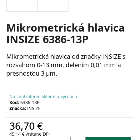
á
j
s
Mikrometrická hlavica
ť
INSIZE 6386-13P
?
Mikrometrická hlavica od značky INSIZE s
rozsahom 0-13 mm, delením 0,01 mm a
presnosťou 3 µm.
HĽADAŤ
Na centrálnom sklade u výrobcu
O
Kód:
6386-13P
d
Značka:
INSIZE
p
o
36,70 €
r
ú
45,14 € vrátane DPH
Jednotková