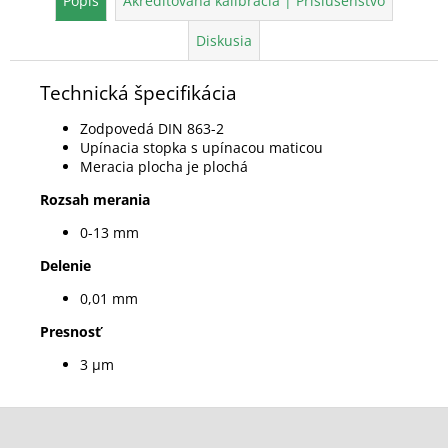
Popis
Akreditovaná kalibrácia | Príslušenstvo
Diskusia
Technická špecifikácia
Zodpovedá DIN 863-2
Upínacia stopka s upínacou maticou
Meracia plocha je plochá
Rozsah merania
0-13 mm
Delenie
0,01 mm
Presnosť
3 µm
Z
á