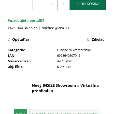
č
DO KOŠÍKA
cena:
a
m
e
Potrebujete poradiť?
+421 944 367 573
obchod@insz.sk
Opýtať sa
Zdieľať
Kategória
:
Hlavice mikrometrické
EAN
:
6928640307942
Merací rozsah
:
do 15 mm
Obj. číslo
:
6386-13P
Nový INSIZE Showroom » Virtuálna
prehliadka