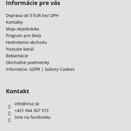
Informácie pre vás
p
ä
Doprava od 3 EUR bez DPH
t
Kontakty
i
Moja objednávka
e
Program pre školy
Hodnotenie obchodu
Youtube kanál
Reklamácie
Obchodné podmienky
Informácie: GDPR | Súbory Cookies
Kontakt
info
@
insz.sk
+421 944 367 573
Sme na facebooku